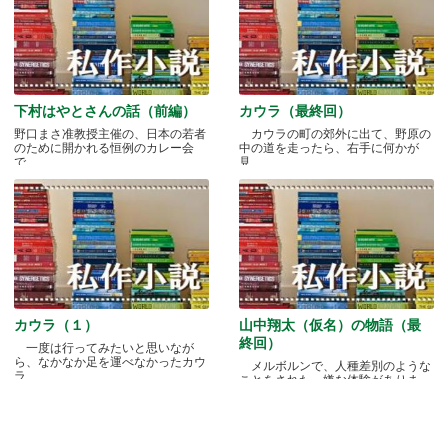
下村はやとさんの話（前編）
カウラ（最終回）
野口まさ准教授主催の、日本の若者
カウラの町の郊外に出て、野原の
のために開かれる恒例のカレー会
中の道を走ったら、右手に何かが
で.....
見.....
カウラ（１）
山中翔太（仮名）の物語（最
終回）
一度は行ってみたいと思いなが
ら、なかなか足を運べなかったカウ
メルボルンで、人種差別のような
ラ.....
ことをされた、嫌な体験がありま
す.....