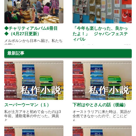
◆チャリティアルバム6冊目
「今年も楽しかった、良かっ
◆（4月27日更新）
たよ！」 ジャパンフェステ
ィバル
メルボルンから日本へ届け。私たち
の想い
やっぱり日本っていいよね～と再認
識
最新記事
スーパーウーマン（１）
下村はやとさんの話（後編）
私が土方アキと初めて会ったのは3
オーストラリアに来た時は、英語が
年前。通勤電車の中だった。満員
全然できなかったので、どこにど
と.....
ん.....