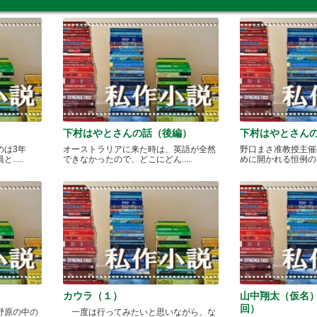
下村はやとさんの話（後編）
下村はやとさん
のは3年
オーストラリアに来た時は、英語が全然
野口まさ准教授主催
....
できなかったので、どこにどん.....
めに開かれる恒例のカレ
カウラ（１）
山中翔太（仮名
回）
野原の中の
一度は行ってみたいと思いながら、な