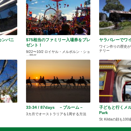
カンパニ
$75相当のファミリー入場券をプレ
ヤラバレーでワ
ゼント！
ワイン作りの歴史が
ナリー
9/22〜10/2 ロイヤル・メルボルン・ショ
ー開催
33-34 / 87days －ブルーム－
子どもと行くメル
Park
3カ月でオーストラリアを1周する方法
St. Kildaの顔も10