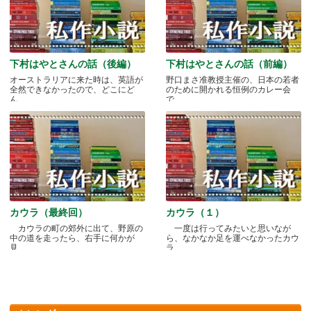
下村はやとさんの話（後編）
下村はやとさんの話（前編）
オーストラリアに来た時は、英語が
野口まさ准教授主催の、日本の若者
全然できなかったので、どこにど
のために開かれる恒例のカレー会
ん.....
で.....
カウラ（最終回）
カウラ（１）
カウラの町の郊外に出て、野原の
一度は行ってみたいと思いなが
中の道を走ったら、右手に何かが
ら、なかなか足を運べなかったカウ
見.....
ラ.....