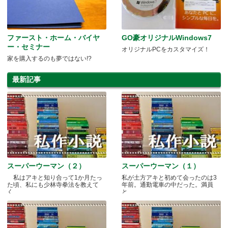
ファースト・ホーム・バイヤ
GO豪オリジナルWindows7
ー・セミナー
オリジナルPCをカスタマイズ！
家を購入するのも夢ではない!?
最新記事
スーパーウーマン（２）
スーパーウーマン（１）
私はアキと知り合って1か月たっ
私が土方アキと初めて会ったのは3
た頃、私にも少林寺拳法を教えて
年前。通勤電車の中だった。満員
く.....
と.....