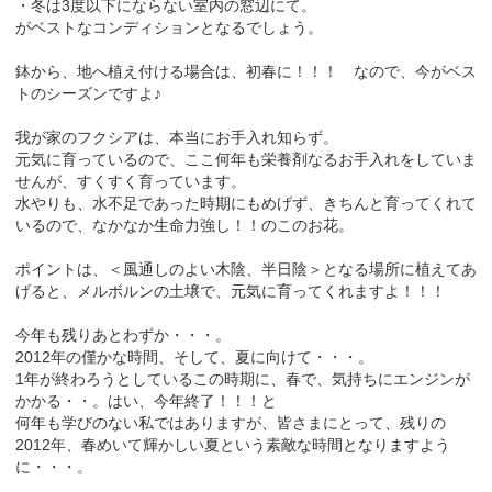
・冬は3度以下にならない室内の窓辺にて。
がベストなコンディションとなるでしょう。
鉢から、地へ植え付ける場合は、初春に！！！ なので、今がベス
トのシーズンですよ♪
我が家のフクシアは、本当にお手入れ知らず。
元気に育っているので、ここ何年も栄養剤なるお手入れをしていま
せんが、すくすく育っています。
水やりも、水不足であった時期にもめげず、きちんと育ってくれて
いるので、なかなか生命力強し！！のこのお花。
ポイントは、＜風通しのよい木陰、半日陰＞となる場所に植えてあ
げると、メルボルンの土壌で、元気に育ってくれますよ！！！
今年も残りあとわずか・・・。
2012年の僅かな時間、そして、夏に向けて・・・。
1年が終わろうとしているこの時期に、春で、気持ちにエンジンが
かかる・・。はい、今年終了！！！と
何年も学びのない私ではありますが、皆さまにとって、残りの
2012年、春めいて輝かしい夏という素敵な時間となりますよう
に・・・。