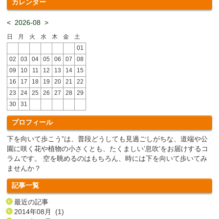
カレンダー
<
2026-08
>
日
月
火
水
木
金
土
01
02
03
04
05
06
07
08
09
10
11
12
13
14
15
16
17
18
19
20
21
22
23
24
25
26
27
28
29
30
31
プロフィール
下を向いて歩こう”は、普段どうしても見過ごしがちな、道端や公
園に咲く花や植物の小さくとも、たくましい’息吹’をお届けするコ
ラムです。 空を眺めるのはもちろん、時には下を向いて歩いてみ
ませんか？
記事一覧
最近の記事
2014年08月 (1)