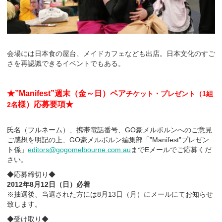
会場には日本食の屋台、メイドカフェなども出店。日本文化のすご
さを再認識できるイベントでもある。
★”Manifest”週末（金～日）ペア
チケット・プレゼント（1組
様
）応募要項★
2名
氏名（フルネーム）、携帯電話番号、GO豪メルボルンへのご意見
ご感想を明記の上、GO豪メルボルン編集部「”Manifest”プレゼン
ト係」
editors@gogomelbourne.com.au
までEメールでご応募くだ
さい。
◆応募締切り◆
2012年8月12日（日）必着
※抽選後、当選された方には8月13日（月）にメールにてお知らせ
致します。
◆受け取り◆