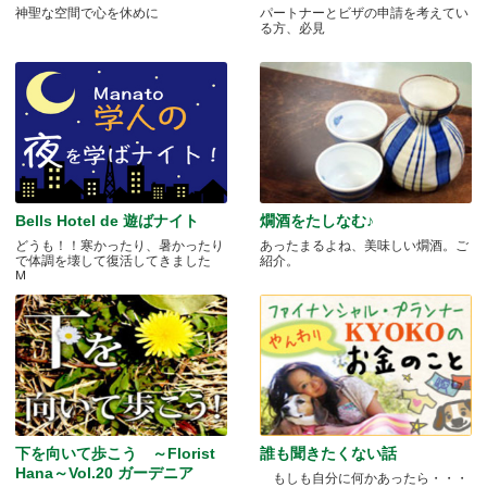
神聖な空間で心を休めに
パートナーとビザの申請を考えてい
る方、必見
Bells Hotel de 遊ばナイト
燗酒をたしなむ♪
どうも！！寒かったり、暑かったり
あったまるよね、美味しい燗酒。ご
で体調を壊して復活してきました
紹介。
M.....
下を向いて歩こう ～Florist
誰も聞きたくない話
Hana～Vol.20 ガーデニア
もしも自分に何かあったら・・・