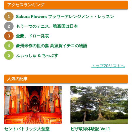
アクセスランキング
Sakura Flowers フラワーアレンジメント・レッスン
もう一つのテニス、強豪国は日本
全豪、ドロー発表
豪州米作の祖の妻 高須賀イチコの物語
ふぃっしゅ & ちっぷす
トップ20リストへ
人気の記事
セントパトリック大聖堂
ビザ取得体験記 Vol.1