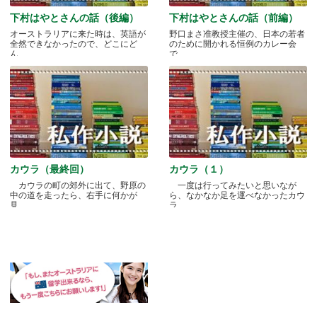
下村はやとさんの話（後編）
下村はやとさんの話（前編）
オーストラリアに来た時は、英語が
野口まさ准教授主催の、日本の若者
全然できなかったので、どこにど
のために開かれる恒例のカレー会
ん.....
で.....
カウラ（最終回）
カウラ（１）
カウラの町の郊外に出て、野原の
一度は行ってみたいと思いなが
中の道を走ったら、右手に何かが
ら、なかなか足を運べなかったカウ
見.....
ラ.....