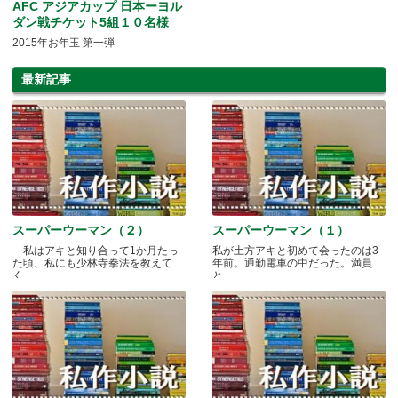
AFC アジアカップ 日本ーヨル
ダン戦チケット5組１０名様
2015年お年玉 第一弾
最新記事
スーパーウーマン（２）
スーパーウーマン（１）
私はアキと知り合って1か月たっ
私が土方アキと初めて会ったのは3
た頃、私にも少林寺拳法を教えて
年前。通勤電車の中だった。満員
く.....
と.....