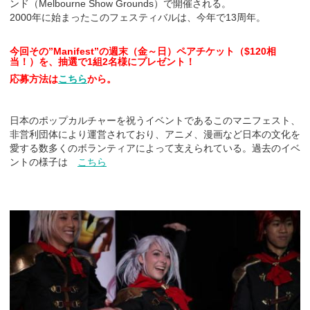
ンド（Melbourne Show Grounds）で開催される。
2000年に始まったこのフェスティバルは、今年で13周年。
今回その
”Manifest
”の週末（金～日）ペアチケット（$120相
当！）を、抽選で1組2名
様にプレゼント！
応募方法は
こちら
から。
日本のポップカルチャーを祝うイベントであるこのマニフェスト、
非営利団体により運営されており、アニメ、漫画など日本の文化を
愛する数多くのボランティアによって支えられている。過去のイベ
ントの様子は
こちら