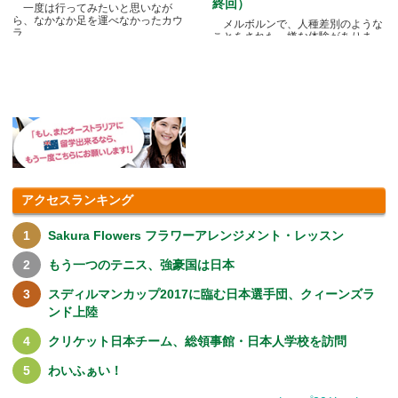
終回）
一度は行ってみたいと思いなが
ら、なかなか足を運べなかったカウ
メルボルンで、人種差別のような
ラ.....
ことをされた、嫌な体験がありま
す.....
アクセスランキング
Sakura Flowers フラワーアレンジメント・レッスン
もう一つのテニス、強豪国は日本
スディルマンカップ2017に臨む日本選手団、クィーンズラ
ンド上陸
クリケット日本チーム、総領事館・日本人学校を訪問
わいふぁい！