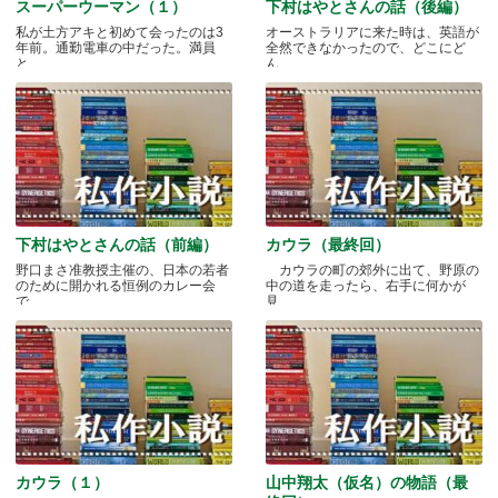
スーパーウーマン（１）
下村はやとさんの話（後編）
私が土方アキと初めて会ったのは3
オーストラリアに来た時は、英語が
年前。通勤電車の中だった。満員
全然できなかったので、どこにど
と.....
ん.....
下村はやとさんの話（前編）
カウラ（最終回）
野口まさ准教授主催の、日本の若者
カウラの町の郊外に出て、野原の
のために開かれる恒例のカレー会
中の道を走ったら、右手に何かが
で.....
見.....
カウラ（１）
山中翔太（仮名）の物語（最