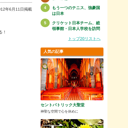
もう一つのテニス、強豪国
012年6月11日掲載
は日本
クリケット日本チーム、総
領事館・日本人学校を訪問
る！
トップ20リストへ
人気の記事
セントパトリック大聖堂
神聖な空間で心を休めに