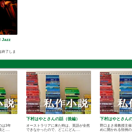
l Jazz
は終了しま
下村はやとさんの話（後編）
下村はやとさん
のは3年
オーストラリアに来た時は、英語が全然
野口まさ准教授主催
....
できなかったので、どこにどん.....
めに開かれる恒例のカレ