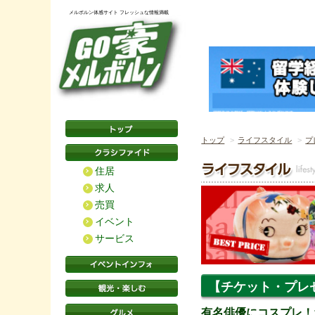
メルボルン体感サイト フレッシュな情報満載
トップ
ライフスタイル
プ
住居
求人
売買
イベント
サービス
【チケット・プレゼン
有名俳優にコスプレ！