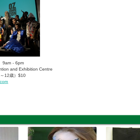
am - 6pm
on and Exhibition Centre
～12歳）$10
.com