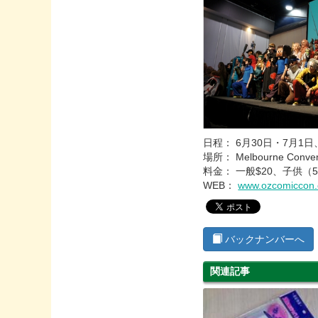
日程： 6月30日・7月1日、9
場所： Melbourne Conventi
料金： 一般$20、子供（5
WEB：
www.ozcomiccon
バックナンバーへ
関連記事