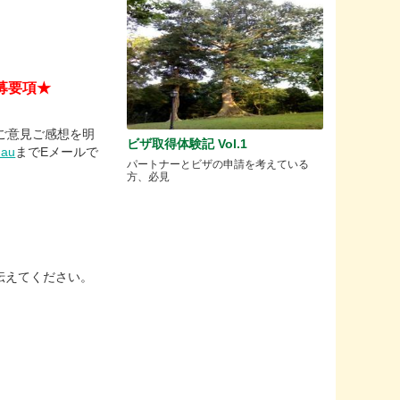
募要項★
のご意見ご感想を明
ビザ取得体験記 Vol.1
.au
までEメールで
パートナーとビザの申請を考えている
方、必見
伝えてください。