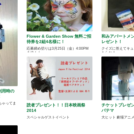
Flower & Garden Show 無料ご招
和みアパートメ
待券を2組4名様に！
レゼント！
応募締め切りは3月25日（金）4:00PM
クイズに答えてキュ
まで！！
もらおう
利用時の
！
ちゃってま
読者プレゼント！！日本映画祭
チケットプレゼ
2014
パテマ
スペシャルゲストイベント
大ヒット 劇場アニ