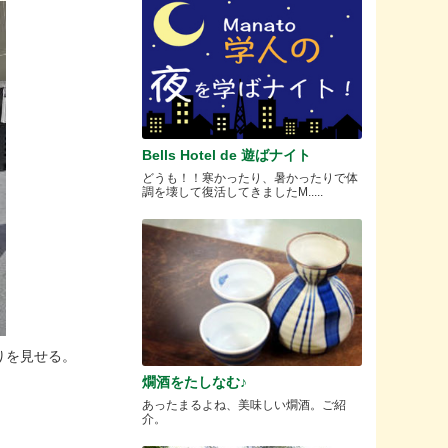
Bells Hotel de 遊ばナイト
どうも！！寒かったり、暑かったりで体
調を壊して復活してきましたM.....
りを見せる。
燗酒をたしなむ♪
あったまるよね、美味しい燗酒。ご紹
介。