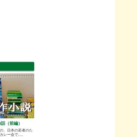
の話（前編）
の、日本の若者のた
ー会で.....