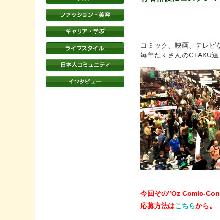
コミック、映画、テレビなど
毎年たくさんのOTAKU
今回その
”
Oz Comic-Con
応募方法は
こちら
から。