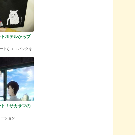
ントホテルからプ
ートなエコバックを
ント！サカサマの
メーション