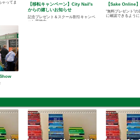
ちゃってま
【移転キャンペーン】City Nail's
【Sake Onli
からの嬉しいお知らせ
“無料プレゼント”
に確認できるように
記念プレゼント＆スクール割引キャンペ
ーン実施中
ee Show
！