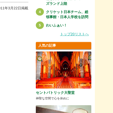
ズランド上陸
011年3月22日掲載
クリケット日本チーム、総
領事館・日本人学校を訪問
わいふぁい！
トップ20リストへ
人気の記事
セントパトリック大聖堂
神聖な空間で心を休めに