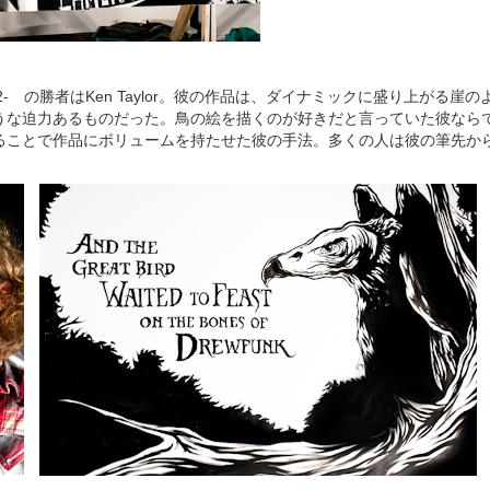
mi Final 2- の勝者はKen Taylor。彼の作品は、ダイナミックに盛り上が
うな迫力あるものだった。鳥の絵を描くのが好きだと言っていた彼なら
ることで作品にボリュームを持たせた彼の手法。多くの人は彼の筆先か