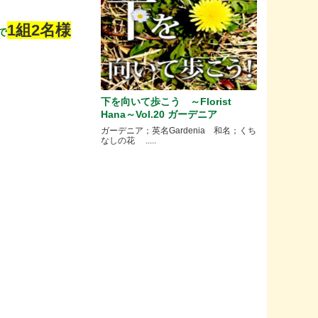
1組2名様
で
下を向いて歩こう ～Florist
Hana～Vol.20 ガーデニア
ガーデニア；英名Gardenia 和名；くち
なしの花 .....