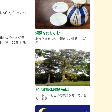
に真っ白なキャンバ
。
燗酒をたしなむ♪
itiのバックグラ
あったまるよね、美味しい燗酒。ご紹
介。
目に強い印象を残
ビザ取得体験記 Vol.1
パートナーとビザの申請を考えている
方、必見