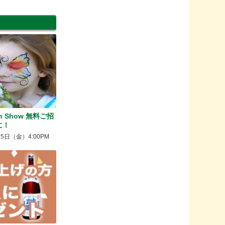
den Show 無料ご招
に！
日（金）4:00PM