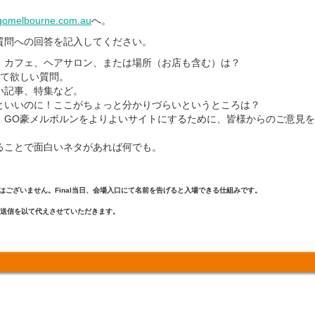
gomelbourne.com.au
へ。
質問への回答を記入してください。
、カフェ、ヘアサロン、または場所（お店も含む）は？
いて欲しい質問。
い記事、特集など。
といいのに！ここがちょっと分かりづらいというところは？
！GO豪メルボルンをよりよいサイトにするために、皆様からのご意見
ることで面白いネタがあれば何でも。
はございません。Final当日、会場入口にて名前を告げると入場できる仕組みです。
ル送信を以て代えさせていただきます。