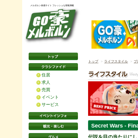
メルボルン体感サイト フレッシュな情報満載
トップ
ライフスタイル
プ
住居
求人
売買
イベント
サービス
Secret Wars 
伝説を目の当たりにし