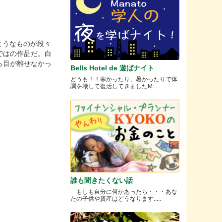
る崖のようなものが段々
ではの作品だ。白
ら目が離せなかっ
Bells Hotel de 遊ばナイト
どうも！！寒かったり、暑かったりで体
調を壊して復活してきましたM.....
誰も聞きたくない話
もしも自分に何かあったら・・・あな
たの子供や資産はどうなります.....