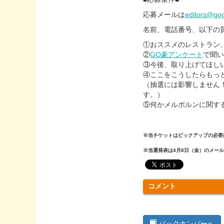
応募メールは
editors@go
名前、電話番号、以下の
①おススメのレストラン
②
GO豪アンケート
で聞
③今後、取り上げてほし
④ここをこうしたらもっ
（抽選には影響しません
す。）
⑤何かメルボルンに関す
※当チケットはピックアップの必要
※当選発表は4月8日（金）のメー
コメント
バックナンバーへ