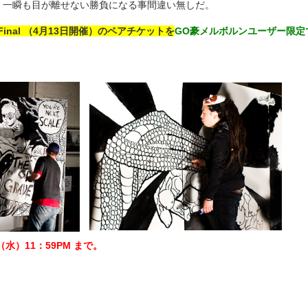
aylor！！一瞬も目が離せない勝負になる事間違い無しだ。
Final （4月13日開催）のペアチケットを
GO豪メルボルンユーザー限定
水）11：59PM まで。