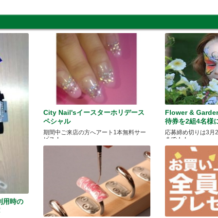
City Nail'sイースターホリデース
Flower & Gar
ペシャル
待券を2組4名様
期間中ご来店の方へアート1本無料サー
応募締め切りは3月25
ビス！
まで！！
利用時の
！