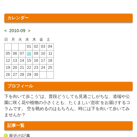
カレンダー
<
2010-09
>
日
月
火
水
木
金
土
01
02
03
04
05
06
07
08
09
10
11
12
13
14
15
16
17
18
19
20
21
22
23
24
25
26
27
28
29
30
プロフィール
下を向いて歩こう”は、普段どうしても見過ごしがちな、道端や公
園に咲く花や植物の小さくとも、たくましい’息吹’をお届けするコ
ラムです。 空を眺めるのはもちろん、時には下を向いて歩いてみ
ませんか？
記事一覧
最近の記事