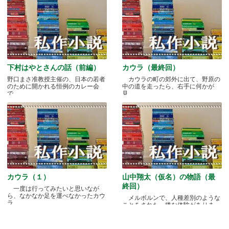
下村はやとさんの話（前編）
カウラ（最終回）
野口まさ准教授主催の、日本の若者
カウラの町の郊外に出て、野原の
のために開かれる恒例のカレー会
中の道を走ったら、右手に何かが
で.....
見.....
カウラ（１）
山中翔太（仮名）の物語（最
終回）
一度は行ってみたいと思いなが
ら、なかなか足を運べなかったカウ
メルボルンで、人種差別のような
ラ.....
ことをされた、嫌な体験がありま
す.....