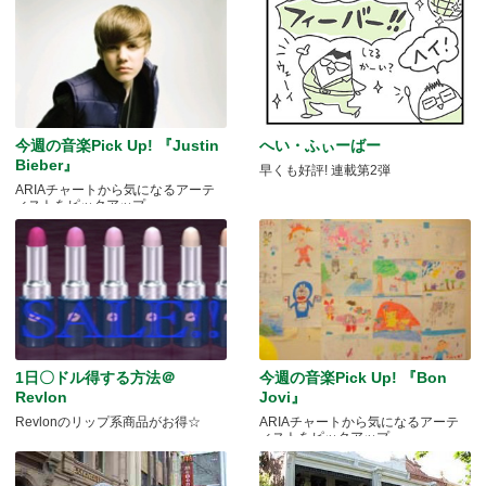
今週の音楽Pick Up! 『Justin
へい・ふぃーばー
Bieber』
早くも好評! 連載第2弾
ARIAチャートから気になるアーテ
ィストをピックアップ
1日〇ドル得する方法＠
今週の音楽Pick Up! 『Bon
Revlon
Jovi』
Revlonのリップ系商品がお得☆
ARIAチャートから気になるアーテ
ィストをピックアップ