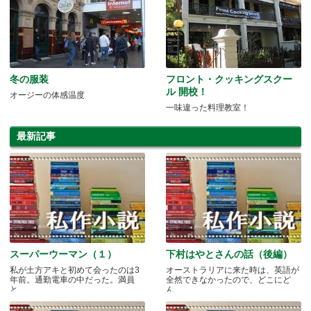
冬の服装
フロント・クッキングスクー
ル 開校！
オージーの体感温度
一味違った料理教室！
最新記事
スーパーウーマン（１）
下村はやとさんの話（後編）
私が土方アキと初めて会ったのは3
オーストラリアに来た時は、英語が
年前。通勤電車の中だった。満員
全然できなかったので、どこにど
と.....
ん.....