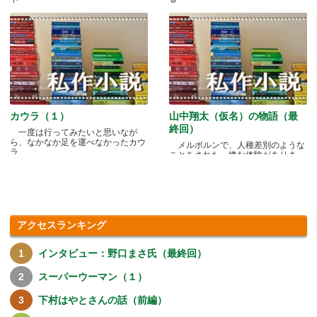
で.....
見.....
カウラ（１）
山中翔太（仮名）の物語（最
終回）
一度は行ってみたいと思いなが
ら、なかなか足を運べなかったカウ
メルボルンで、人種差別のような
ラ.....
ことをされた、嫌な体験がありま
す.....
アクセスランキング
インタビュー：野口まさ氏（最終回）
スーパーウーマン（１）
下村はやとさんの話（前編）