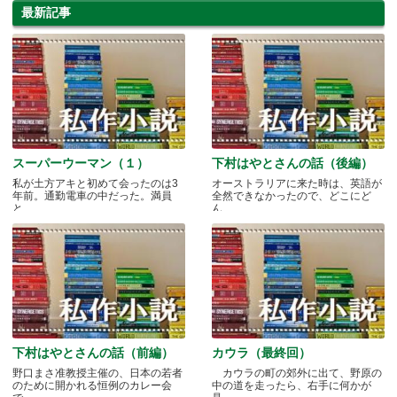
最新記事
スーパーウーマン（１）
下村はやとさんの話（後編）
私が土方アキと初めて会ったのは3
オーストラリアに来た時は、英語が
年前。通勤電車の中だった。満員
全然できなかったので、どこにど
と.....
ん.....
下村はやとさんの話（前編）
カウラ（最終回）
野口まさ准教授主催の、日本の若者
カウラの町の郊外に出て、野原の
のために開かれる恒例のカレー会
中の道を走ったら、右手に何かが