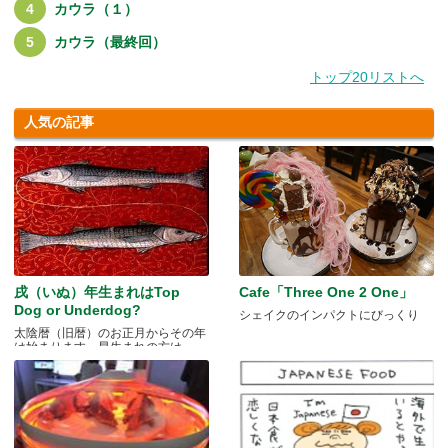
カウラ（１）
カウラ（最終回）
トップ20リストへ
人気の記事
戌（いぬ）年生まれはTop
Cafe「Three One 2 One」
Dog or Underdog?
シェイクのインパクトにびっくり
太陰暦（旧暦）のお正月からその年
は始まります。早生まれの方は.....