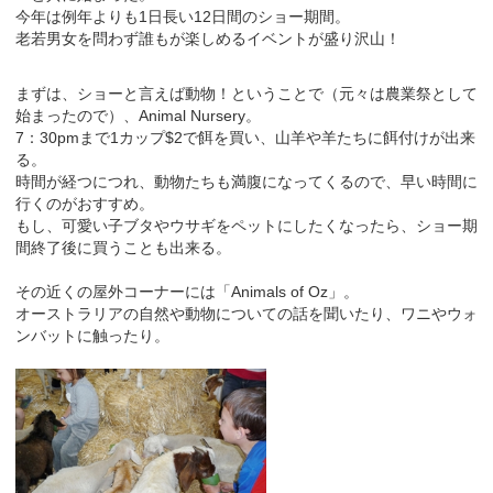
今年は例年よりも1日長い12日間のショー期間。
老若男女を問わず誰もが楽しめるイベントが盛り沢山！
まずは、ショーと言えば動物！ということで（元々は農業祭として
始まったので）、Animal Nursery。
7：30pmまで1カップ$2で餌を買い、山羊や羊たちに餌付けが出来
る。
時間が経つにつれ、動物たちも満腹になってくるので、早い時間に
行くのがおすすめ。
もし、可愛い子ブタやウサギをペットにしたくなったら、ショー期
間終了後に買うことも出来る。
その近くの屋外コーナーには「Animals of Oz」。
オーストラリアの自然や動物についての話を聞いたり、ワニやウォ
ンバットに触ったり。