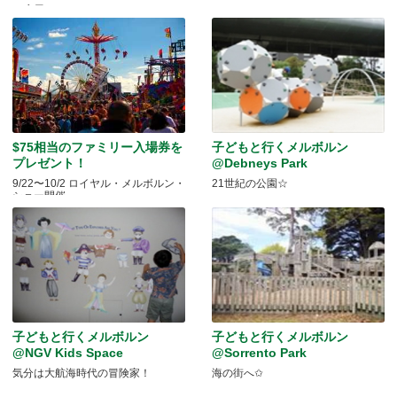
お店屋さんごっこに♪
$75相当のファミリー入場券を
子どもと行くメルボルン
プレゼント！
@Debneys Park
9/22〜10/2 ロイヤル・メルボルン・
21世紀の公園☆
ショー開催
子どもと行くメルボルン
子どもと行くメルボルン
@NGV Kids Space
@Sorrento Park
気分は大航海時代の冒険家！
海の街へ✩