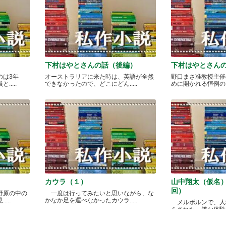
下村はやとさんの話（後編）
下村はやとさん
のは3年
オーストラリアに来た時は、英語が全然
野口まさ准教授主催
....
できなかったので、どこにどん.....
めに開かれる恒例のカレ
カウラ（１）
山中翔太（仮名
回）
野原の中の
一度は行ってみたいと思いながら、な
...
かなか足を運べなかったカウラ.....
メルボルンで、人
をされた、嫌な体験があ