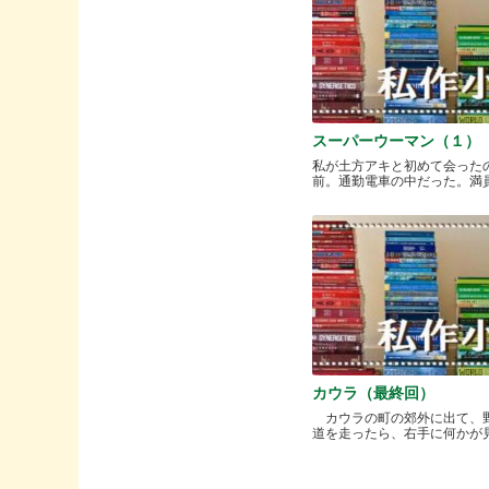
スーパーウーマン（１）
私が土方アキと初めて会った
前。通勤電車の中だった。満員と.
カウラ（最終回）
カウラの町の郊外に出て、
道を走ったら、右手に何かが見..