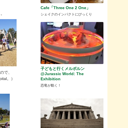
Cafe「Three One 2 One」
る。
シェイクのインパクトにびっくり
子どもと行くメルボルン
るので、
@Jurassic World: The
tal
。）
Exhibition
恐竜が動く！