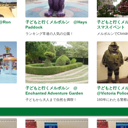
@Ron
子どもと行くメルボルン @Hays
子どもと行くメ
Paddock
スマスイベント
ランキング常連の人気の公園！
メルボルンでChris
ン
子どもと行くメルボルン @
子どもと行くメ
Enchanted Adventure Garden
@Victoria Poli
子どもから大人まで自然を満喫！
160年にわたる警