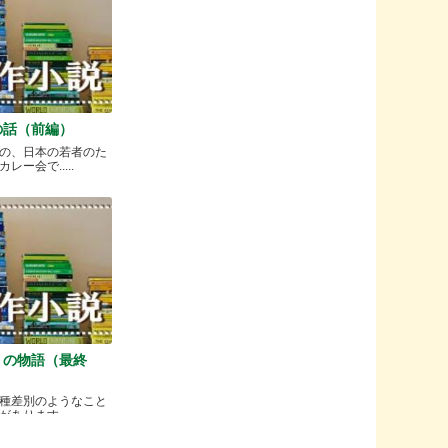
の話（前編）
の、日本の若者のた
ー会で.....
）の物語（最終
種差別のようなこと
ります.....