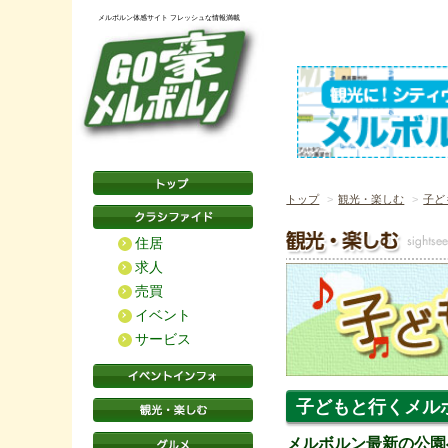
メルボルン体感サイト フレッシュな情報満載
トップ
観光・楽しむ
子ど
住居
求人
売買
イベント
サービス
子どもと行くメルボルン 
メルボルン最新の公園