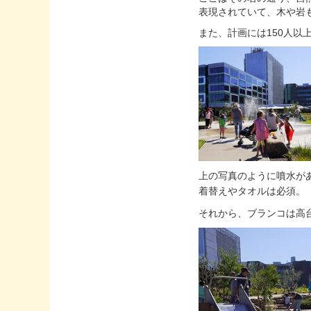
表現されていて、木や岩
また、計画には150人
上の写真のように噴水が
着替えやタオルは必須
それから、ブランコは高