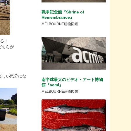
戦争記念館『Shrine of
Remembrance』
MELBOURNE建物図鑑
める！
どちらが
楽しい気分にな
南半球最大のビデオ・アート博物
館『acmi』
MELBOURNE建物図鑑