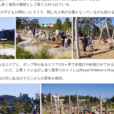
も多く遊具の素材として取り入れられている。
以上の子どもが関わったそうで、既に大人気の公園となっているのも頷け
あるエリアと、ポンプ等があるエリアの2ヶ所で水遊びや砂遊びができ
。
（ただ、公衆トイレは少し遠く最寄りのトイレはRoyal Children’s Hospi
台の方にあるのでそこからの景色も格別。