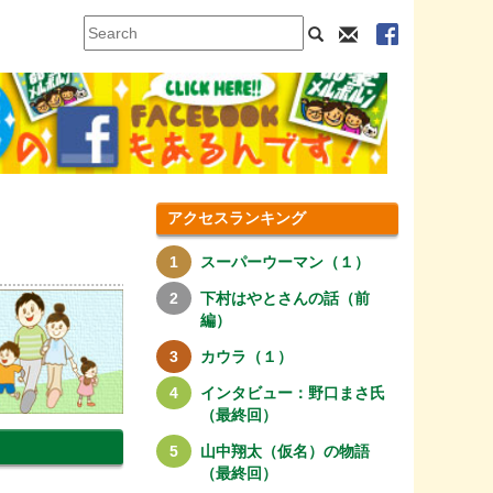
アクセスランキング
スーパーウーマン（１）
下村はやとさんの話（前
編）
カウラ（１）
インタビュー：野口まさ氏
（最終回）
山中翔太（仮名）の物語
（最終回）