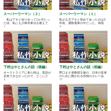
スーパーウーマン（２）
スーパーウーマン（１）
私はアキと知り合って1か月たっ
私が土方アキと初めて会ったのは3
た頃、私にも少林寺拳法を教えて
年前。通勤電車の中だった。満員
く.....
と.....
下村はやとさんの話（後編）
下村はやとさんの話（前編）
オーストラリアに来た時は、英語が
野口まさ准教授主催の、日本の若者
全然できなかったので、どこにど
のために開かれる恒例のカレー会
ん.....
で.....