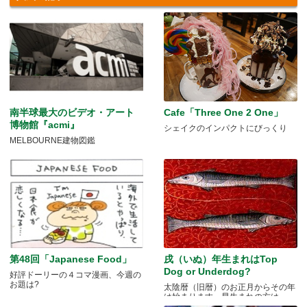
南半球最大のビデオ・アート
Cafe「Three One 2 One」
博物館『acmi』
シェイクのインパクトにびっくり
MELBOURNE建物図鑑
第48回「Japanese Food」
戌（いぬ）年生まれはTop
Dog or Underdog?
好評ドーリーの４コマ漫画、今週の
お題は?
太陰暦（旧暦）のお正月からその年
は始まります。早生まれの方は.....