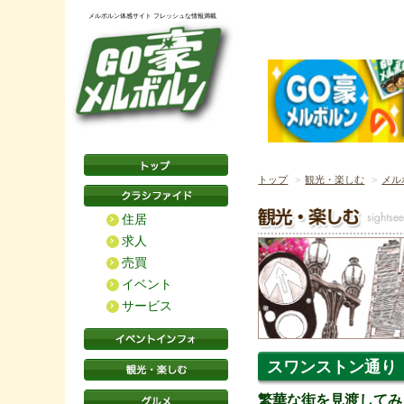
メルボルン体感サイト フレッシュな情報満載
トップ
観光・楽しむ
メル
住居
求人
売買
イベント
サービス
スワンストン通り
繁華な街を見渡してみ