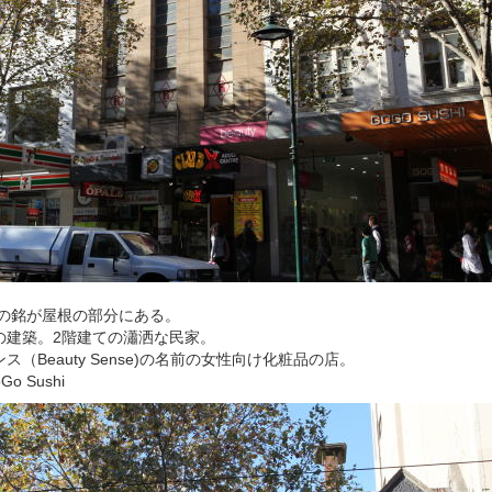
年の銘が屋根の部分にある。
の建築。2階建ての瀟洒な民家。
（Beauty Sense)の名前の女性向け化粧品の店。
 Sushi