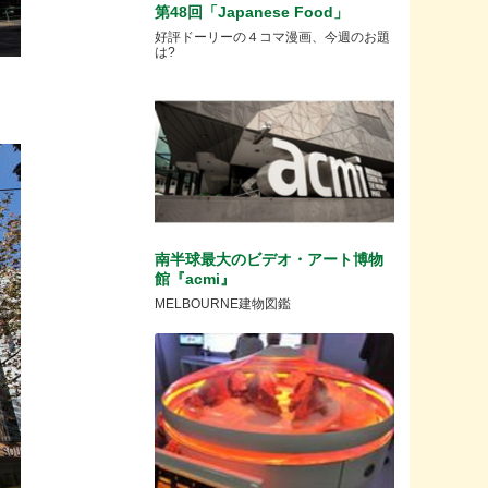
第48回「Japanese Food」
好評ドーリーの４コマ漫画、今週のお題
は?
南半球最大のビデオ・アート博物
館『acmi』
MELBOURNE建物図鑑