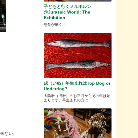
子どもと行くメルボルン
@Jurassic World: The
Exhibition
恐竜が動く！
戌（いぬ）年生まれはTop Dog or
Underdog?
太陰暦（旧暦）のお正月からその年は始
まります。早生まれの方は.....
出来ない。