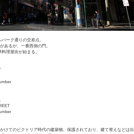
ルバーク通りの交差点。
門があるが、一番西側の門。
華料理屋街が始まる。
T
Number
社。
REET
Number
0年にかけてのビクトリア時代の建築物。保護されており、建て替えなどは