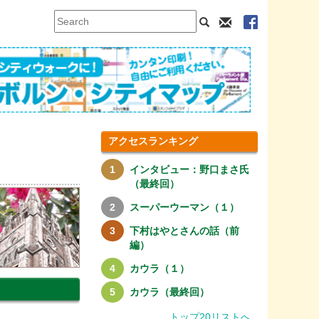
アクセスランキング
インタビュー：野口まさ氏
（最終回）
スーパーウーマン（１）
下村はやとさんの話（前
編）
カウラ（１）
カウラ（最終回）
トップ20リストへ