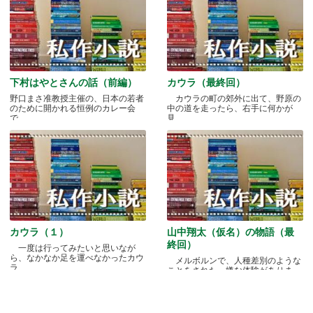
下村はやとさんの話（前編）
カウラ（最終回）
野口まさ准教授主催の、日本の若者
カウラの町の郊外に出て、野原の
のために開かれる恒例のカレー会
中の道を走ったら、右手に何かが
で.....
見.....
カウラ（１）
山中翔太（仮名）の物語（最
終回）
一度は行ってみたいと思いなが
ら、なかなか足を運べなかったカウ
メルボルンで、人種差別のような
ラ.....
ことをされた、嫌な体験がありま
す.....