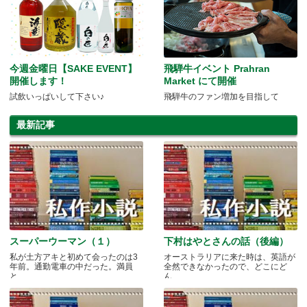
今週金曜日【SAKE EVENT】
飛騨牛イベント Prahran
開催します！
Market にて開催
試飲いっぱいして下さい♪
飛騨牛のファン増加を目指して
最新記事
スーパーウーマン（１）
下村はやとさんの話（後編）
私が土方アキと初めて会ったのは3
オーストラリアに来た時は、英語が
年前。通勤電車の中だった。満員
全然できなかったので、どこにど
と.....
ん.....