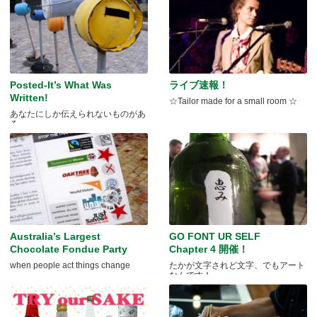
Posted-It’s What Was
ライブ速報！
Written!
☆Tailor made for a small room ☆
あなたにしか伝えられないものがあ
る。
Australia’s Largest
GO FONT UR SELF
Chocolate Fondue Party
Chapter 4 開催！
when people act things change
たかが文字されど文字、でもアート
なんです！