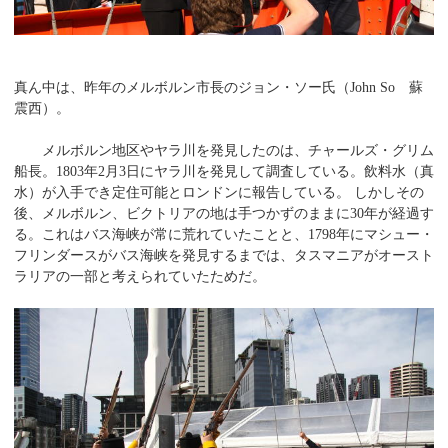
真ん中は、昨年のメルボルン市長のジョン・ソー氏（John So 蘇
震西）。
メルボルン地区やヤラ川を発見したのは、チャールズ・グリム
船長。1803年2月3日にヤラ川を発見して調査している。飲料水（真
水）が入手でき定住可能とロンドンに報告している。 しかしその
後、メルボルン、ビクトリアの地は手つかずのままに30年が経過す
る。これはバス海峡が常に荒れていたことと、1798年にマシュー・
フリンダースがバス海峡を発見するまでは、タスマニアがオースト
ラリアの一部と考えられていたためだ。