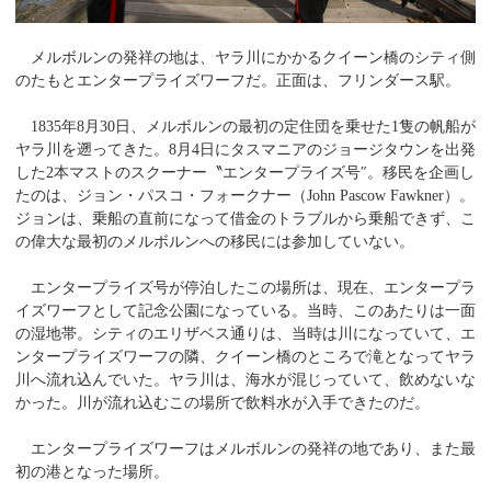
メルボルンの発祥の地は、ヤラ川にかかるクイーン橋のシティ側
のたもとエンタープライズワーフだ。正面は、フリンダース駅。
1835年8月30日、メルボルンの最初の定住団を乗せた1隻の帆船が
ヤラ川を遡ってきた。8月4日にタスマニアのジョージタウンを出発
した2本マストのスクーナー〝エンタープライズ号″。移民を企画し
たのは、ジョン・パスコ・フォークナー（John Pascow Fawkner）。
ジョンは、乗船の直前になって借金のトラブルから乗船できず、こ
の偉大な最初のメルボルンへの移民には参加していない。
エンタープライズ号が停泊したこの場所は、現在、エンタープラ
イズワーフとして記念公園になっている。当時、このあたりは一面
の湿地帯。シティのエリザベス通りは、当時は川になっていて、エ
ンタープライズワーフの隣、クイーン橋のところで滝となってヤラ
川へ流れ込んでいた。ヤラ川は、海水が混じっていて、飲めないな
かった。川が流れ込むこの場所で飲料水が入手できたのだ。
エンタープライズワーフはメルボルンの発祥の地であり、また最
初の港となった場所。