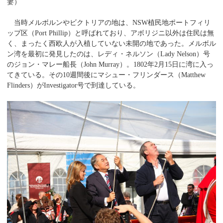
妻）
当時メルボルンやビクトリアの地は、NSW植民地ポートフィリ
ップ区（Port Phillip）と呼ばれており、アボリジニ以外は住民は無
く、まったく西欧人が入植していない未開の地であった。メルボル
ン湾を最初に発見したのは、レディ・ネルソン（Lady Nelson）号
のジョン・マレー船長（John Murray）。1802年2月15日に湾に入っ
てきている。その10週間後にマシュー・フリンダース（Matthew
Flinders）がInvestigator号で到達している。