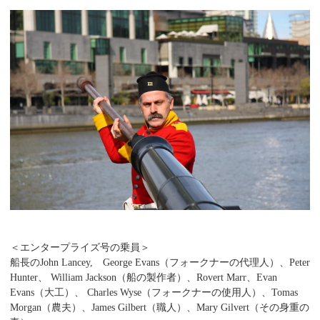
＜エンタープライズ号の乗員＞
船長のJohn Lancey, George Evans（フォークナーの代理人）、Peter
Hunter、 William Jackson（船の製作者）、Rovert Marr、Evan
Evans（大工）、 Charles Wyse（フォークナーの使用人）、Tomas
Morgan（農夫）、James Gilbert（職人）、Mary Gilvert（その身重の