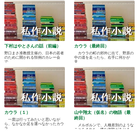
下村はやとさんの話（前編）
カウラ（最終回）
野口まさ准教授主催の、日本の若者
カウラの町の郊外に出て、野原の
のために開かれる恒例のカレー会
中の道を走ったら、右手に何かが
で.....
見.....
カウラ（１）
山中翔太（仮名）の物語（最
終回）
一度は行ってみたいと思いなが
ら、なかなか足を運べなかったカウ
メルボルンで、人種差別のような
ラ.....
ことをされた、嫌な体験がありま
す.....