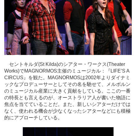
セントキルダ(
St Kilda
)のシアター・ワークス
(Theater
Works
)で
MAGNORMOS
主催のミュージカル：
『LIFE’S A
CIRCUS
』を観た。
MAGNORMOS
は2002年よりダイナミ
ックなプロデューサーとしてその名を馳せて、メルボルン
のミュージカル産業に大きく貢献をしている。ここの一番
の特長とも言えるのが、オーストラリア人が書いた物語に
焦点を当てていることだ。また、新しいシアターだけでは
なく、使われる機会が少なくなったシアターなどにも積極
的にアプローチしている。