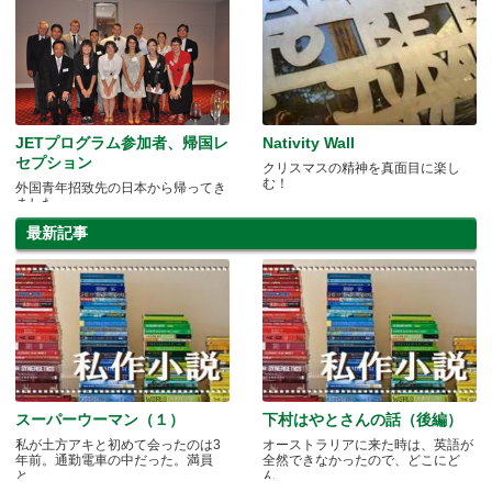
JETプログラム参加者、帰国レ
Nativity Wall
セプション
クリスマスの精神を真面目に楽し
む！
外国青年招致先の日本から帰ってき
ました
最新記事
スーパーウーマン（１）
下村はやとさんの話（後編）
私が土方アキと初めて会ったのは3
オーストラリアに来た時は、英語が
年前。通勤電車の中だった。満員
全然できなかったので、どこにど
と.....
ん.....