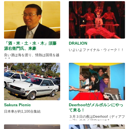
「酒・米・土・水・木」須藤
DRALION
源右衛門氏、来豪
いよいよファイナル・ウィーク！！
良い酒は海を渡り、情熱は国境を越
える
Sakura Picnic
Deerhoofがメルボルンにやっ
て来る！
日本車が約1,100台集結
３月３日の夜はDeerhoof（ディアフ
ーフ）のライブではじけろ