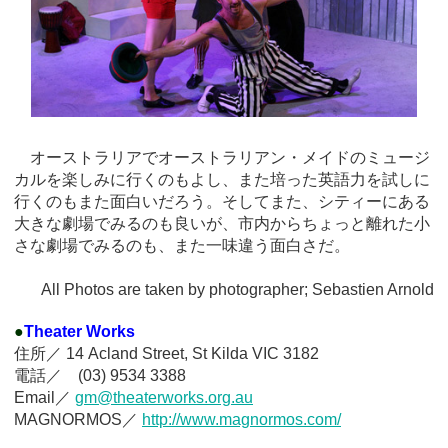
オーストラリアでオーストラリアン・メイドのミュージ
カルを楽しみに行くのもよし、また培った英語力を試しに
行くのもまた面白いだろう。そしてまた、シティーにある
大きな劇場でみるのも良いが、市内からちょっと離れた小
さな劇場でみるのも、また一味違う面白さだ。
All Photos are taken by photographer; Sebastien Arnold
●
Theater Works
住所／
14 Acland Street, St Kilda VIC 3182
電話／
(03) 9534 3388
Email／
gm@theaterworks.org.au
MAGNORMOS／
http://www.magnormos.com/