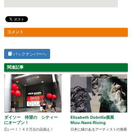
コメント
バックナンバーへ
関連記事
ダイソー 待望の シティー
Elizabeth Dobrilla個展
にオープン！
Mizu-Nami-Rising
広いー！！４０万点の品揃え！
日本に縁のあるアーティストの個展