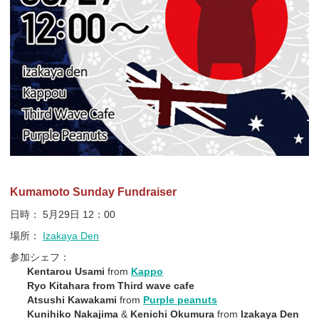
Kumamoto Sunday Fundraiser
日時： 5月29日 12：00
場所：
Izakaya Den
参加シェフ：
Kentarou Usami
from
Kappo
Ryo Kitahara from
Third wave cafe
Atsushi Kawakami
from
Purple peanuts
Kunihiko Nakajima
&
Kenichi Okumura
from
Izakaya Den