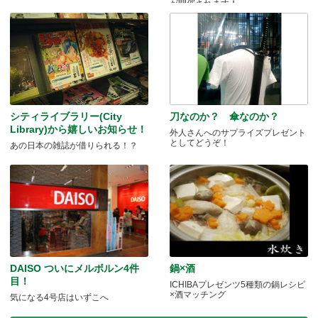
が開催されます！
シティライブラリー(City
刀なのか？ 傘なのか？
Library)から嬉しいお知らせ！
外人さんへのサプライズプレゼント
としてどうぞ！
あの日本の雑誌が借りられる！？
DAISO ついにメルボルン4件
鍋×酒
目！
ICHIBAプレゼンツ5種類の鍋レシピ
×酒マッチング
気になる4号店はいずこへ