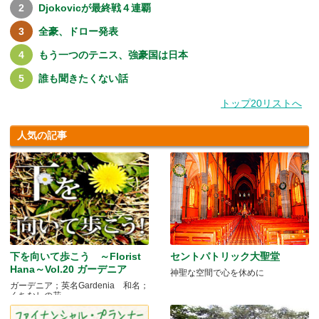
Djokovicが最終戦４連覇
全豪、ドロー発表
もう一つのテニス、強豪国は日本
誰も聞きたくない話
トップ20リストへ
人気の記事
下を向いて歩こう ～Florist
セントパトリック大聖堂
Hana～Vol.20 ガーデニア
神聖な空間で心を休めに
ガーデニア；英名Gardenia 和名；
くちなしの花 .....