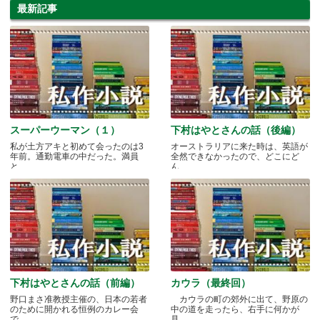
最新記事
スーパーウーマン（１）
下村はやとさんの話（後編）
私が土方アキと初めて会ったのは3
オーストラリアに来た時は、英語が
年前。通勤電車の中だった。満員
全然できなかったので、どこにど
と.....
ん.....
下村はやとさんの話（前編）
カウラ（最終回）
野口まさ准教授主催の、日本の若者
カウラの町の郊外に出て、野原の
のために開かれる恒例のカレー会
中の道を走ったら、右手に何かが
で.....
見.....