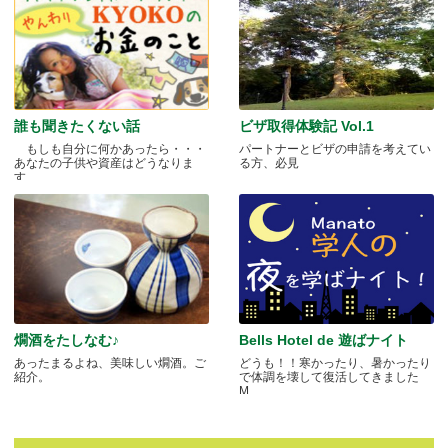
誰も聞きたくない話
ビザ取得体験記 Vol.1
もしも自分に何かあったら・・・
パートナーとビザの申請を考えてい
あなたの子供や資産はどうなりま
る方、必見
す.....
燗酒をたしなむ♪
Bells Hotel de 遊ばナイト
あったまるよね、美味しい燗酒。ご
どうも！！寒かったり、暑かったり
紹介。
で体調を壊して復活してきました
M.....