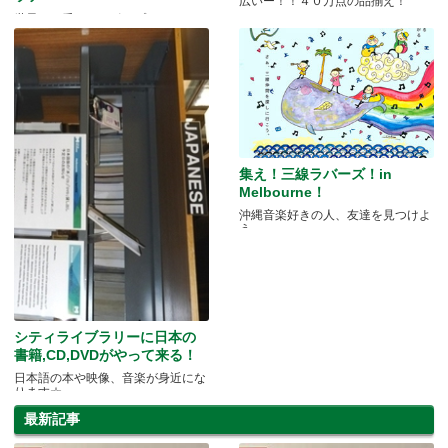
広いー！！４０万点の品揃え！
世界で一番パワーポップしてるバン
ド
集え！三線ラバーズ！in
Melbourne！
沖縄音楽好きの人、友達を見つけよ
う
シティライブラリーに日本の
書籍,CD,DVDがやって来る！
日本語の本や映像、音楽が身近にな
ります☆
最新記事