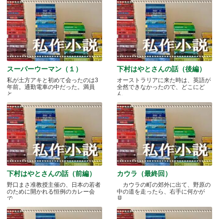
スーパーウーマン（１）
下村はやとさんの話（後編）
私が土方アキと初めて会ったのは3
オーストラリアに来た時は、英語が
年前。通勤電車の中だった。満員
全然できなかったので、どこにど
と.....
ん.....
下村はやとさんの話（前編）
カウラ（最終回）
野口まさ准教授主催の、日本の若者
カウラの町の郊外に出て、野原の
のために開かれる恒例のカレー会
中の道を走ったら、右手に何かが
で.....
見.....