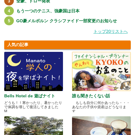
全豪、ドロー発表
もう一つのテニス、強豪国は日本
GO豪メルボルン クラシファイド一部変更のお知らせ
トップ20リストへ
人気の記事
Bells Hotel de 遊ばナイト
誰も聞きたくない話
どうも！！寒かったり、暑かったり
もしも自分に何かあったら・・・
で体調を壊して復活してきました
あなたの子供や資産はどうなりま
M.....
す.....