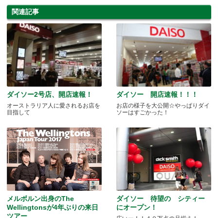
関連記事
ダイソー2号店、開店速報！
ダイソー 開店速報！！！
オーストラリア人に愛されるお店を
お店の様子を大公開☆やっぱりダイ
目指して
ソーはすごかった！
メルボルン出身のThe
ダイソー 待望の シティー
Wellingtonsが4年ぶりの来日
にオープン！
ツアー