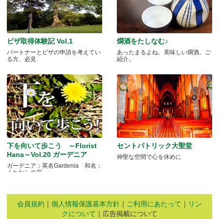
ビザ取得体験記 Vol.1
燗酒をたしなむ♪
パートナーとビザの申請を考えてい
あったまるよね、美味しい燗酒。ご
る方、必見
紹介。
下を向いて歩こう ～Florist
セントパトリック大聖堂
Hana～Vol.20 ガーデニア
神聖な空間で心を休めに
ガーデニア；英名Gardenia 和名；
くちなしの花 .....
会員規約
｜
個人情報保護基本方針
｜
ご利用にあたって
｜
リン
クについて
｜広告掲載について