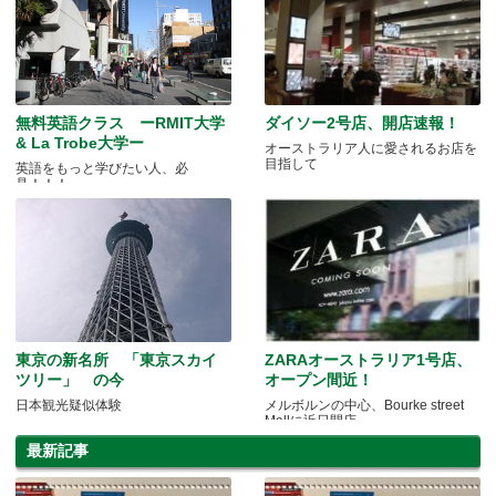
無料英語クラス ーRMIT大学
ダイソー2号店、開店速報！
& La Trobe大学ー
オーストラリア人に愛されるお店を
目指して
英語をもっと学びたい人、必
見！！！
東京の新名所 「東京スカイ
ZARAオーストラリア1号店、
ツリー」 の今
オープン間近！
日本観光疑似体験
メルボルンの中心、Bourke street
Mallに近日開店
最新記事