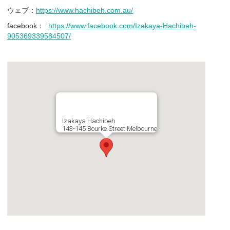
ウェブ：
https://www.hachibeh.com.au/
facebook：
https://www.facebook.com/Izakaya-Hachibeh-
905369339584507/
Izakaya Hachibeh
143-145 Bourke Street Melbourne