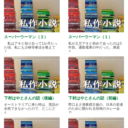
スーパーウーマン（２）
スーパーウーマン（１）
私はアキと知り合って1か月たっ
私が土方アキと初めて会ったのは3
た頃、私にも少林寺拳法を教えて
年前。通勤電車の中だった。満員
く.....
と.....
下村はやとさんの話（後編）
下村はやとさんの話（前編）
オーストラリアに来た時は、英語が
野口まさ准教授主催の、日本の若者
全然できなかったので、どこにど
のために開かれる恒例のカレー会
ん.....
で.....