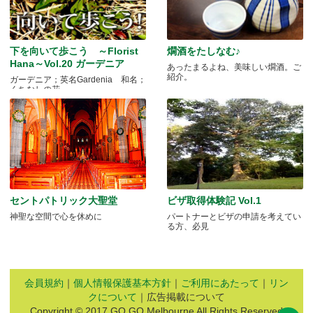
下を向いて歩こう ～Florist
燗酒をたしなむ♪
Hana～Vol.20 ガーデニア
あったまるよね、美味しい燗酒。ご
紹介。
ガーデニア；英名Gardenia 和名；
くちなしの花 .....
セントパトリック大聖堂
ビザ取得体験記 Vol.1
神聖な空間で心を休めに
パートナーとビザの申請を考えてい
る方、必見
会員規約
｜
個人情報保護基本方針
｜
ご利用にあたって
｜
リン
クについて
｜広告掲載について
Copyright © 2017 GO GO Melbourne All Rights Reserved