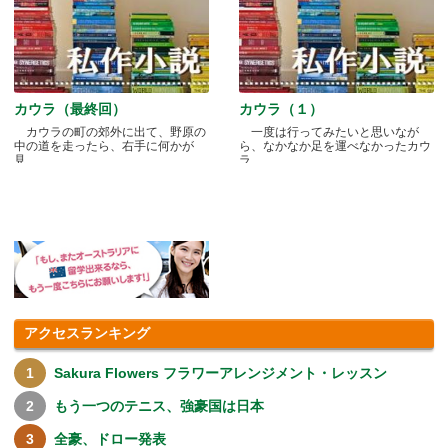
カウラ（最終回）
カウラ（１）
カウラの町の郊外に出て、野原の
一度は行ってみたいと思いなが
中の道を走ったら、右手に何かが
ら、なかなか足を運べなかったカウ
見.....
ラ.....
アクセスランキング
Sakura Flowers フラワーアレンジメント・レッスン
もう一つのテニス、強豪国は日本
全豪、ドロー発表