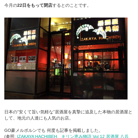
今月の
22日をもって閉店
するとのことです。
日本の”安くて旨い気軽な”居酒屋を真摯に追及した本物の居酒屋と
して、地元の人達にも人気のお店。
GO豪メルボルンでも 何度も記事を掲載しました。
(参照:
IZAKAYA HACHIBEH
、
キリン恵み物語 Vol.12 居酒屋 八兵