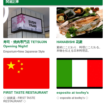
関連記事
寿司・焼肉専門店 TETSUJIN
HANABISHI 花菱
Opening Night!
素材にこだわり、料理にこだわる。
本物を伝える日本料理店。
Emporium×New Japanese Style
FIRST TASTE RESTAURANT
esposito at toofey’s
◇ 頭啖湯 - FIRST TASTE
◇ esposito at toofey’s ◇
RESTAURANT ◇