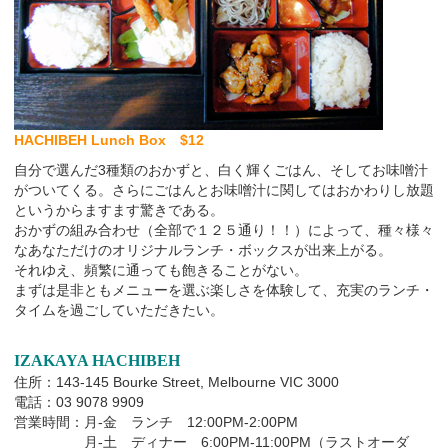
HACHIBEH Lunch Box $12
自分で選んだ3種類のおかずと、白く輝くごはん、そしてお味噌汁
がついてくる。さらにごはんとお味噌汁に関してはおかわりし放題
というからますます驚きである。
おかずの組み合わせ（全部で１２５通り！！）によって、種々様々
なあなただけのオリジナルランチ・ボックスが出来上がる。
それゆえ、頻繁に通っても飽きることがない。
まずは是非ともメニューを選ぶ楽しさを体験して、充実のランチ・
タイムを過ごしていただきたい。
IZAKAYA HACHIBEH
住所：143-145 Bourke Street, Melbourne VIC 3000
電話：03 9078 9909
営業時間：月-金 ランチ 12:00PM-2:00PM
月-土 ディナー 6:00PM-11:00PM（ラストオーダ