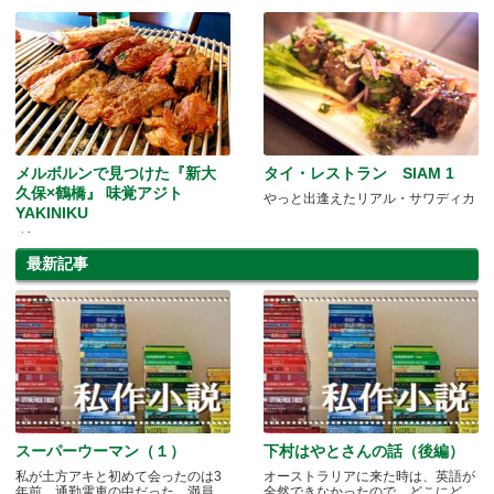
メルボルンで見つけた『新大
タイ・レストラン SIAM 1
久保×鶴橋』 味覚アジト
やっと出逢えたリアル・サワディカ
YAKINIKU
“旨いものをくつろぎながら”
最新記事
スーパーウーマン（１）
下村はやとさんの話（後編）
私が土方アキと初めて会ったのは3
オーストラリアに来た時は、英語が
年前。通勤電車の中だった。満員
全然できなかったので、どこにど