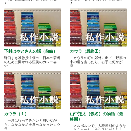
と.....
ん.....
下村はやとさんの話（前編）
カウラ（最終回）
野口まさ准教授主催の、日本の若者
カウラの町の郊外に出て、野原の
のために開かれる恒例のカレー会
中の道を走ったら、右手に何かが
で.....
見.....
カウラ（１）
山中翔太（仮名）の物語（最
終回）
一度は行ってみたいと思いなが
ら、なかなか足を運べなかったカウ
メルボルンで、人種差別のような
ラ.....
ことをされた、嫌な体験がありま