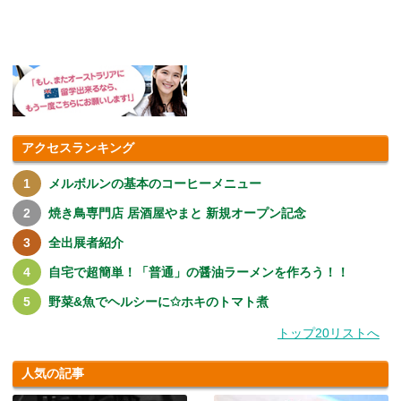
す.....
アクセスランキング
メルボルンの基本のコーヒーメニュー
焼き鳥専門店 居酒屋やまと 新規オープン記念
全出展者紹介
自宅で超簡単！「普通」の醤油ラーメンを作ろう！！
野菜&魚でヘルシーに✩ホキのトマト煮
トップ20リストへ
人気の記事