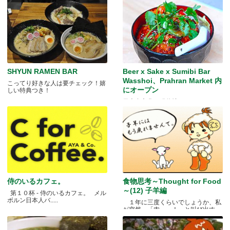
SHYUN RAMEN BAR
Beer x Sake x Sumibi Bar
Wasshoi、Prahran Market 内
こってり好きな人は要チェック！嬉
にオープン
しい特典つき！
日本食文化の発信地
侍のいるカフェ。
食物思考～Thought for Food
～(12) 子羊編
第１０杯 - 侍のいるカフェ。 メル
ボルン日本人バ.....
１年に三度くらいでしょうか、私
が突然、「肉～っ！」と叫び出す
瞬.....