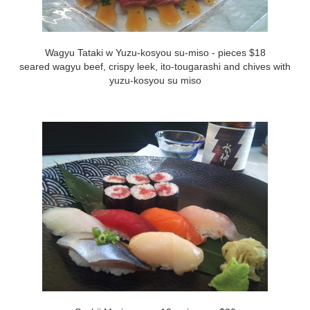
Wagyu Tataki w Yuzu-kosyou su-miso - pieces $18
seared wagyu beef, crispy leek, ito-tougarashi and chives with
yuzu-kosyou su miso