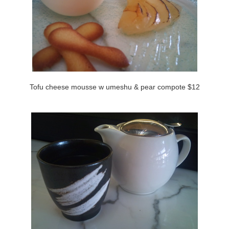
Tofu cheese mousse w umeshu & pear compote $12