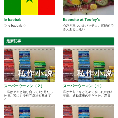
le baobab
Esposito at Toofey’s
◇ le baobab ◇
心浮き立つカルパッチョ。官能的で
さえある出逢い
最新記事
スーパーウーマン（２）
スーパーウーマン（１）
私はアキと知り合って1か月たっ
私が土方アキと初めて会ったのは3
た頃、私にも少林寺拳法を教えて
年前。通勤電車の中だった。満員
く.....
と.....