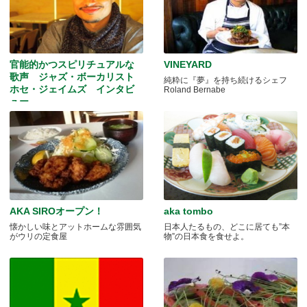
官能的かつスピリチュアルな
VINEYARD
歌声 ジャズ・ボーカリスト
純粋に『夢』を持ち続けるシェフ
ホセ・ジェイムズ インタビ
Roland Bernabe
ュー
ジャズという括りを超え多くの人を
魅了。ライブレポート追加！
AKA SIROオープン！
aka tombo
懐かしい味とアットホームな雰囲気
日本人たるもの、どこに居ても”本
がウリの定食屋
物”の日本食を食せよ。