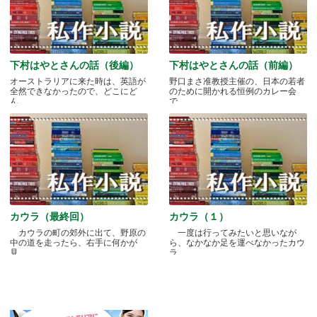
下村はやとさんの話（後編）
下村はやとさんの話（前編）
オーストラリアに来た時は、英語が
野口まさ准教授主催の、日本の若者
全然できなかったので、どこにど
のために開かれる恒例のカレー会
ん.....
で.....
カウラ（最終回）
カウラ（１）
カウラの町の郊外に出て、野原の
一度は行ってみたいと思いなが
中の道を走ったら、右手に何かが
ら、なかなか足を運べなかったカウ
見.....
ラ.....