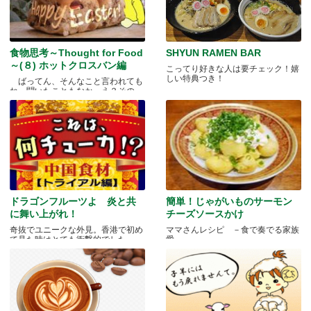
食物思考～Thought for Food
SHYUN RAMEN BAR
～(８) ホットクロスバン編
こってり好きな人は要チェック！嬉
しい特典つき！
ばってん、そんなこと言われても
ね、聞いたこともなか。え？その
と.....
ドラゴンフルーツよ 炎と共
簡単！じゃがいものサーモン
に舞い上がれ！
チーズソースかけ
奇抜でユニークな外見。香港で初め
ママさんレシピ －食で奏でる家族
て見た時はとても衝撃的でした.....
愛－