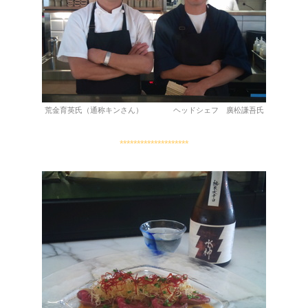
荒金育英氏（通称キンさん） ヘッドシェフ 廣松謙吾氏
********************