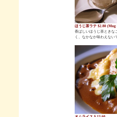
ほうじ茶ラテ $2.80 (Mug $
香ばしいほうじ茶ときな
く、なかなか味わえない
オムライス $ 13.60