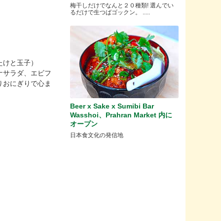
梅干しだけでなんと２０種類! 選んでい
るだけで生つばゴックン。 .....
たけと玉子）
ナサラダ、エビフ
りおにぎりで心ま
Beer x Sake x Sumibi Bar
Wasshoi、Prahran Market 内に
オープン
日本食文化の発信地