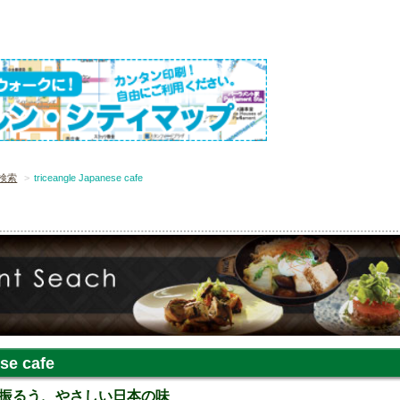
検索
triceangle Japanese cafe
se cafe
振るう、やさしい日本の味