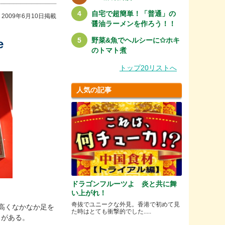
自宅で超簡単！「普通」の
2009年6月10日掲載
醤油ラーメンを作ろう！！
野菜&魚でヘルシーに✩ホキ
e
のトマト煮
トップ20リストへ
人気の記事
ドラゴンフルーツよ 炎と共に舞
い上がれ！
奇抜でユニークな外見。香港で初めて見
高くなかなか足を
た時はとても衝撃的でした.....
』がある。