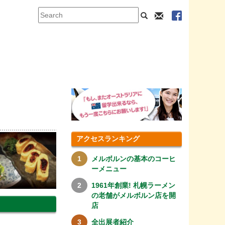
アクセスランキング
メルボルンの基本のコーヒ
ーメニュー
1961年創業! 札幌ラーメン
の老舗がメルボルン店を開
店
全出展者紹介