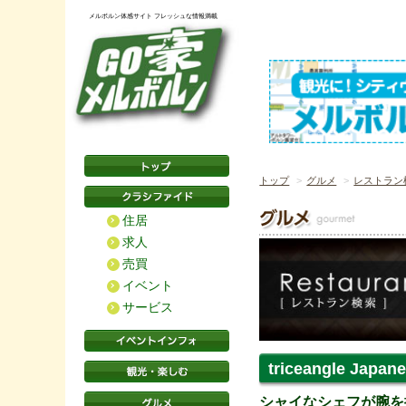
メルボルン体感サイト フレッシュな情報満載
トップ
グルメ
レストラン
住居
求人
売買
イベント
サービス
triceangle Japane
シャイなシェフが腕を