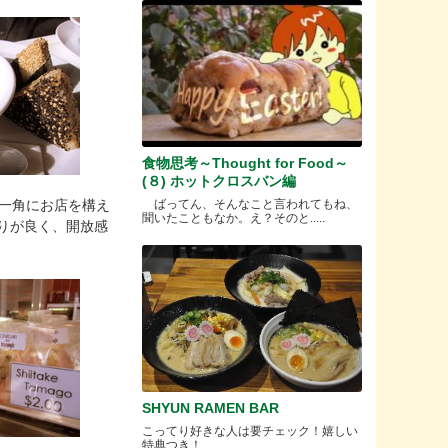
食物思考～Thought for Food～
(８) ホットクロスバン編
ばってん、そんなこと言われてもね、
ty)の一角にお店を構え
聞いたこともなか。え？そのと.....
りが良く、開放感
SHYUN RAMEN BAR
こってり好きな人は要チェック！嬉しい
特典つき！