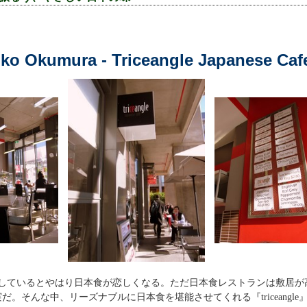
ko Okumura - Triceangle Japanese Caf
ているとやはり日本食が恋しくなる。ただ日本食レストランは敷居が
だ。そんな中、リーズナブルに日本食を堪能させてくれる『triceangle