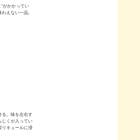
ス”がかかってい
味わえない一品。
ける。味を左右す
ちじくが入ってい
製リキュールに浸