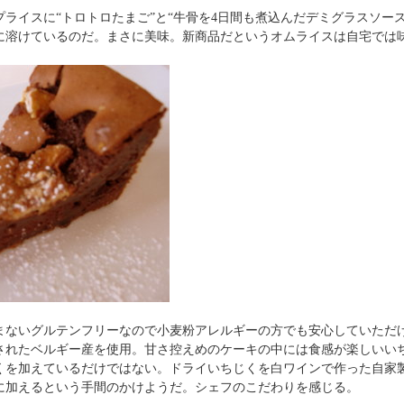
ライスに“トロトロたまご”と“牛骨を4日間も煮込んだデミグラスソー
に溶けているのだ。まさに美味。新商品だというオムライスは自宅では
0
まないグルテンフリーなので小麦粉アレルギーの方でも安心していただ
されたベルギー産を使用。甘さ控えめのケーキの中には食感が楽しいい
くを加えているだけではない。ドライいちじくを白ワインで作った自家
に加えるという手間のかけようだ。シェフのこだわりを感じる。