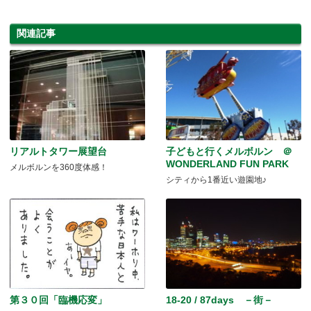
関連記事
リアルトタワー展望台
子どもと行くメルボルン ＠
WONDERLAND FUN PARK
メルボルンを360度体感！
シティから1番近い遊園地♪
第３０回「臨機応変」
18-20 / 87days －街－