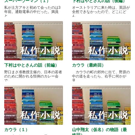
スーパーウーマン（１）
下村はやとさんの話（後編）
私が土方アキと初めて会ったのは3
オーストラリアに来た時は、英語が
年前。通勤電車の中だった。満員
全然できなかったので、どこにど
と.....
ん.....
下村はやとさんの話（前編）
カウラ（最終回）
野口まさ准教授主催の、日本の若者
カウラの町の郊外に出て、野原の
のために開かれる恒例のカレー会
中の道を走ったら、右手に何かが
で.....
見.....
カウラ（１）
山中翔太（仮名）の物語（最
終回）