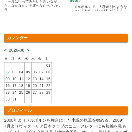
一度は行ってみたいと思いなが
ら、なかなか足を運べなかったカウ
メルボルンで、人種差別のような
ラ.....
ことをされた、嫌な体験がありま
す.....
カレンダー
<
2026-08
>
日
月
火
水
木
金
土
01
02
03
04
05
06
07
08
09
10
11
12
13
14
15
16
17
18
19
20
21
22
23
24
25
26
27
28
29
30
31
プロフィール
2008年よりメルボルンを舞台にした小説の執筆を始める。2009年
7月よりヴィクトリア日本クラブのニュースレターにも短編を発表