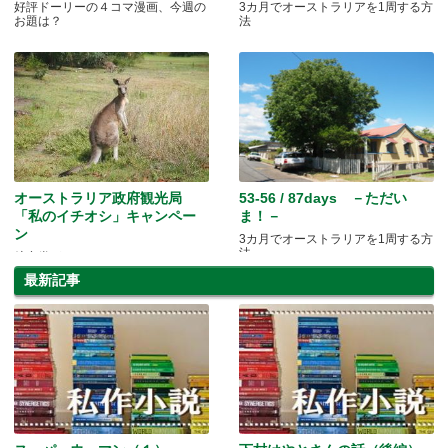
好評ドーリーの４コマ漫画、今週の
3カ月でオーストラリアを1周する方
お題は？
法
オーストラリア政府観光局
53-56 / 87days －ただい
「私のイチオシ」キャンペー
ま！－
ン
3カ月でオーストラリアを1周する方
法
航空券がもらえるかも？！
最新記事