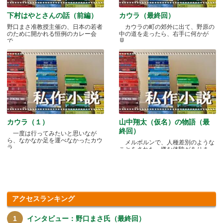
下村はやとさんの話（前編）
カウラ（最終回）
野口まさ准教授主催の、日本の若者
カウラの町の郊外に出て、野原の
のために開かれる恒例のカレー会
中の道を走ったら、右手に何かが
で.....
見.....
カウラ（１）
山中翔太（仮名）の物語（最
終回）
一度は行ってみたいと思いなが
ら、なかなか足を運べなかったカウ
メルボルンで、人種差別のような
ラ.....
ことをされた、嫌な体験がありま
す.....
アクセスランキング
インタビュー：野口まさ氏（最終回）