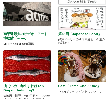
南半球最大のビデオ・アート
第48回「Japanese Food」
博物館『acmi』
好評ドーリーの４コマ漫画、今週の
お題は?
MELBOURNE建物図鑑
戌（いぬ）年生まれはTop
Cafe「Three One 2 One」
Dog or Underdog?
シェイクのインパクトにびっくり
太陰暦（旧暦）のお正月からその年
は始まります。早生まれの方は.....