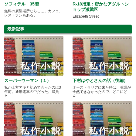
ソフィテル 35階
R-18指定：密かなアダルトシ
ョップ激戦区
無料の展望場所ならここ。カフェ、
レストランもある。
Elizabeth Street
最新記事
スーパーウーマン（１）
下村はやとさんの話（後編）
私が土方アキと初めて会ったのは3
オーストラリアに来た時は、英語が
年前。通勤電車の中だった。満員
全然できなかったので、どこにど
と.....
ん.....