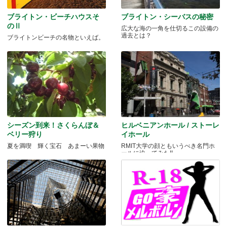
ブライトン・ビーチハウスそ
ブライトン・シーバスの秘密
のⅡ
広大な海の一角を仕切るこの設備の
過去とは？
ブライトンビーチの名物といえば。
シーズン到来！さくらんぼ＆
ヒルベニアンホール / ストーレ
ベリー狩り
イホール
夏を満喫 輝く宝石 あまーい果物
RMIT大学の顔ともいうべき名門ホ
ールに迫ってみた!!