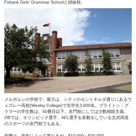
Firbank Girls' Grammar Schoolと姉妹校。
メルボルンの学校で、最大は、シティのセントキルダ通りにあるウ
ェズレー高校(Wesley College)で在学生3,600名。ブライトン・グ
ラマーの学生数は、50番目以下。名門校にしては少数精鋭主義。
OBでは、オリンピック選手、AFL選手を多数出している文武両道
のスポーツの名門校でもある。
学費は、学年によって異なるが、$10,000～$20,000.-