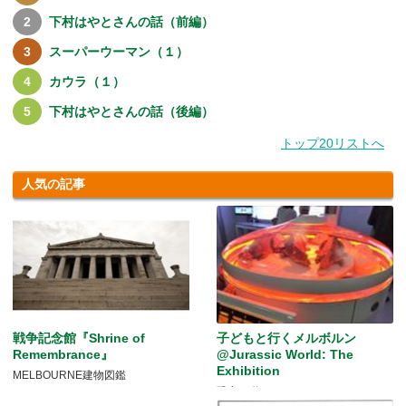
下村はやとさんの話（前編）
スーパーウーマン（１）
カウラ（１）
下村はやとさんの話（後編）
トップ20リストへ
人気の記事
戦争記念館『Shrine of
子どもと行くメルボルン
Remembrance』
@Jurassic World: The
Exhibition
MELBOURNE建物図鑑
恐竜が動く！