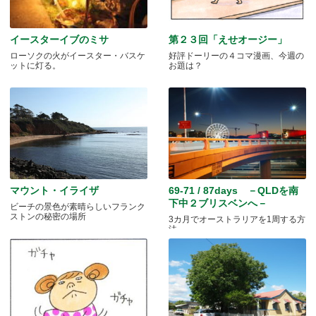
イースターイブのミサ
第２３回「えせオージー」
ローソクの火がイースター・バスケ
好評ドーリーの４コマ漫画、今週の
ットに灯る。
お題は？
マウント・イライザ
69-71 / 87days －QLDを南
下中２ブリスベンへ－
ビーチの景色が素晴らしいフランク
ストンの秘密の場所
3カ月でオーストラリアを1周する方
法