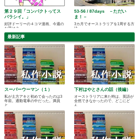
第２９回「コンパクトってス
53-56 / 87days －ただい
バラシイ。」
ま！－
好評ドーリーの４コマ漫画、今週の
3カ月でオーストラリアを1周する方
お題は？
法
最新記事
スーパーウーマン（１）
下村はやとさんの話（後編）
私が土方アキと初めて会ったのは3
オーストラリアに来た時は、英語が
年前。通勤電車の中だった。満員
全然できなかったので、どこにど
と.....
ん.....