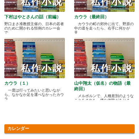
下村はやとさんの話（前編）
カウラ（最終回）
野口まさ准教授主催の、日本の若者
カウラの町の郊外に出て、野原の
のために開かれる恒例のカレー会
中の道を走ったら、右手に何かが
で.....
見.....
カウラ（１）
山中翔太（仮名）の物語（最
終回）
一度は行ってみたいと思いなが
ら、なかなか足を運べなかったカウ
メルボルンで、人種差別のような
ラ.....
ことをされた、嫌な体験がありま
す.....
カレンダー