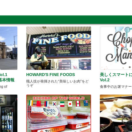
l.1
HOWARD'S FINE FOODS
美しくスマート
et 基本情報
Vol.2
職人技が発揮された“美味しいお肉”をど
うぞ
 of
食事中のお箸マナー