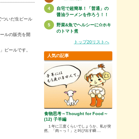
自宅で超簡単！「普通」の
醤油ラーメンを作ろう！！
でついだ生ビール
野菜&魚でヘルシーに✩ホキ
のトマト煮
ビールの販売を開
トップ20リストへ
り」ビールです。
人気の記事
食物思考～Thought for Food～
(12) 子羊編
１年に三度くらいでしょうか、私が突
然、「肉～っ！」と叫び出す瞬.....