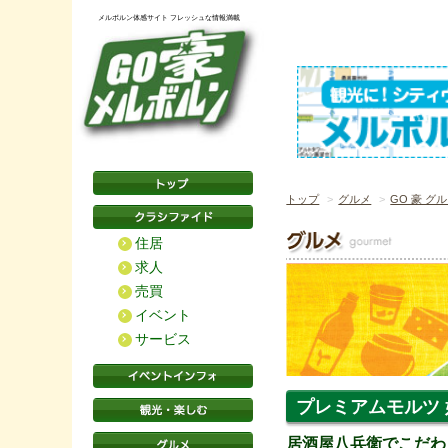
メルボルン体感サイト フレッシュな情報満載
トップ
グルメ
GO 豪 グ
住居
求人
売買
イベント
サービス
プレミアムモルツ
居酒屋八兵衛でこだわ