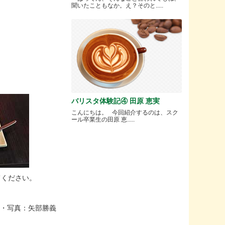
聞いたこともなか。え？そのと.....
。
バリスタ体験記④ 田原 恵実
こんにちは。 今回紹介するのは、スク
ール卒業生の田原 恵.....
てください。
・写真：矢部勝義