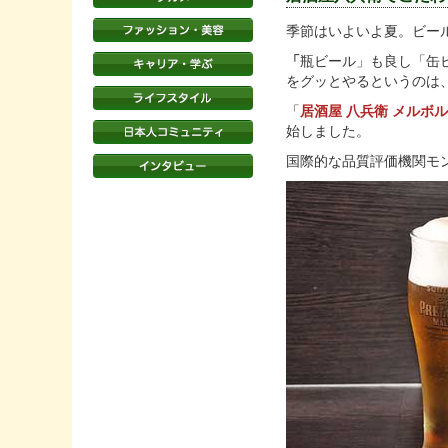
季節はいよいよ夏。ビー
「
瓶ビール」も良し「缶
をグッとやるというのは
「
居酒屋 八兵衛 メルボ
始しました。
国際的な品質評価機関モ