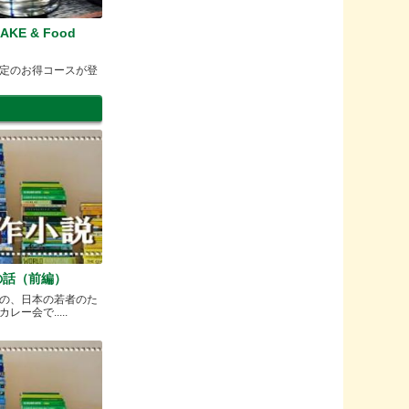
AKE & Food
定のお得コースが登
の話（前編）
の、日本の若者のた
ー会で.....