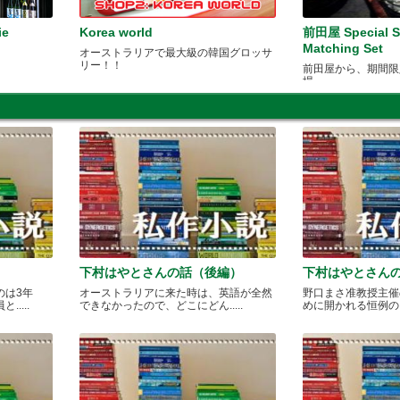
ie
Korea world
前田屋 Special S
Matching Set
オーストラリアで最大級の韓国グロッサ
リー！！
前田屋から、期間限
場
下村はやとさんの話（後編）
下村はやとさん
のは3年
オーストラリアに来た時は、英語が全然
野口まさ准教授主催
....
できなかったので、どこにどん.....
めに開かれる恒例のカレ