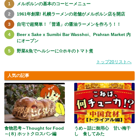
メルボルンの基本のコーヒーメニュー
1961年創業! 札幌ラーメンの老舗がメルボルン店を開店
自宅で超簡単！「普通」の醤油ラーメンを作ろう！！
Beer x Sake x Sumibi Bar Wasshoi、Prahran Market 内
にオープン
野菜&魚でヘルシーに✩ホキのトマト煮
トップ20リストへ
人気の記事
食物思考～Thought for Food
うめ～話に御用心 甘い梅干
～(８) ホットクロスバン編
し 食してみた