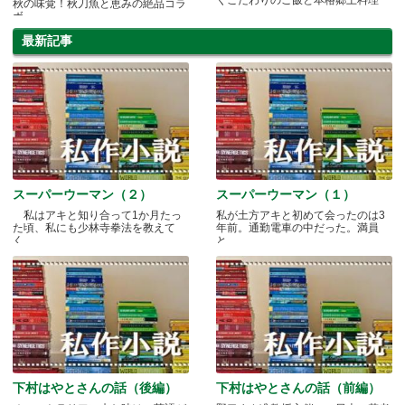
くこだわりのご飯と本格郷土料理
秋の味覚！秋刀魚と恵みの絶品コラ
ボ
最新記事
スーパーウーマン（２）
スーパーウーマン（１）
私はアキと知り合って1か月たっ
私が土方アキと初めて会ったのは3
た頃、私にも少林寺拳法を教えて
年前。通勤電車の中だった。満員
く.....
と.....
下村はやとさんの話（後編）
下村はやとさんの話（前編）