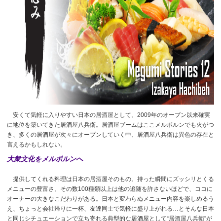
安くて気軽に入りやすい日本の居酒屋として、2009年のオープン以来確実
に地位を築いてきた居酒屋八兵衛。居酒屋ブームはここメルボルンでも火がつ
き、多くの居酒屋が次々にオープンしていく中、居酒屋八兵衛は異色の存在と
言えるかもしれない。
大衆文化をメルボルンへ
提供してくれる料理は日本の居酒屋そのもの。持った瞬間にズッシリとくる
メニューの豊富さ、その数100種類以上は他の追随を許さないほどで、ココに
オーナーの大きなこだわりがある。日本と変わらぬメニュー内容を楽しめるう
え、ちょっと会社帰りに一杯、友達同士で気軽に盛り上がれる…とそんな日本
と同じシチュエーションで立ち寄れる典型的な居酒屋として“居酒屋八兵衛”が