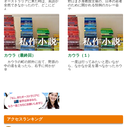
オーストラリアに来た時は、英語が
野口まさ准教授主催の、日本の若者
全然できなかったので、どこにど
のために開かれる恒例のカレー会
ん.....
で.....
カウラ（最終回）
カウラ（１）
カウラの町の郊外に出て、野原の
一度は行ってみたいと思いなが
中の道を走ったら、右手に何かが
ら、なかなか足を運べなかったカウ
見.....
ラ.....
アクセスランキング