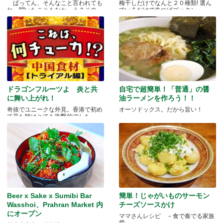
ばってん、そんなこと言われても
梅干しだけでなんと２０種類! 選ん
ね、聞いたこともなか。え？その
でいるだけで生つばゴックン。 .....
と.....
ドラゴンフルーツよ 炎と共
自宅で超簡単！「普通」の醤
に舞い上がれ！
油ラーメンを作ろう！！
奇抜でユニークな外見。香港で初め
オーソドックス。だから旨い！
て見た時はとても衝撃的でした.....
Beer x Sake x Sumibi Bar
簡単！じゃがいものサーモン
Wasshoi、Prahran Market 内
チーズソースかけ
にオープン
ママさんレシピ －食で奏でる家族