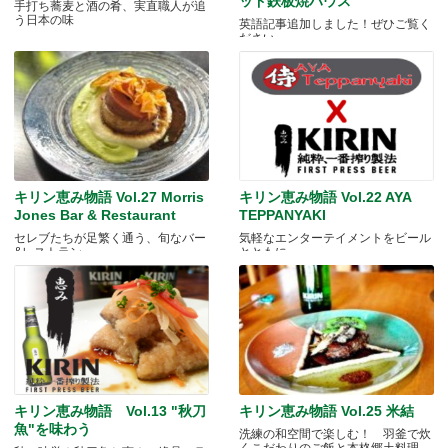
ッド鉄板焼ハウス
手打ち蕎麦と酒の肴、実直職人が追
う日本の味
英語記事追加しました！ぜひご覧く
ださい。
キリン恵み物語 Vol.27 Morris
キリン恵み物語 Vol.22 AYA
Jones Bar & Restaurant
TEPPANYAKI
セレブたちが足繁く通う、旬なバー
気軽なエンターテイメントをビール
&レストラン
とともに
キリン恵み物語 Vol.13 "秋刀
キリン恵み物語 Vol.25 米結
魚"を味わう
洗練の和空間で楽しむ！ 羽釜で炊