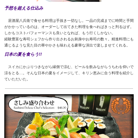
予想を超える仕込み
居酒屋八兵衛で食せる料理は手抜き一切なし。一品の完成までに時間と手間
がかかっているのは、オーダーして出てきた料理を食べればきっと判るはず。
しかもコストパフォーマンスも良いとなれば、もう行くしかない。
経験豊富な寿司シェフから作り出されるお刺身やお寿司の数々。精進料理にも
通じるような見た目の華やかさも味わえる豪華な演出で楽しませてくれる。
日本の夏を食らう!!
スイカにかぶりつきながら縁側で涼む、ビールを飲みながらうちわを仰いで
涼をとる…。そんな日本の夏をイメージして、キリン恵みに合う料理を紹介し
ていただいた。
--------------------------------------------------------------------------------------------------------