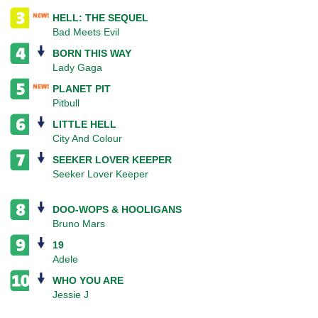
HELL: THE SEQUEL
Bad Meets Evil
BORN THIS WAY
Lady Gaga
PLANET PIT
Pitbull
LITTLE HELL
City And Colour
SEEKER LOVER KEEPER
Seeker Lover Keeper
DOO-WOPS & HOOLIGANS
Bruno Mars
19
Adele
WHO YOU ARE
Jessie J