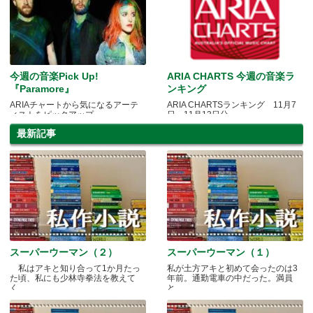
今週の音楽Pick Up!
ARIA CHARTS 今週の音楽ラ
『Paramore』
ンキング
ARIAチャートから気になるアーテ
ARIA CHARTSランキング 11月7
ィストをピックアップ
日～11月13日分
最新記事
スーパーウーマン（２）
スーパーウーマン（１）
私はアキと知り合って1か月たっ
私が土方アキと初めて会ったのは3
た頃、私にも少林寺拳法を教えて
年前。通勤電車の中だった。満員
く.....
と.....