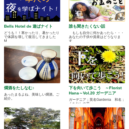
Bells Hotel de 遊ばナイト
誰も聞きたくない話
どうも！！寒かったり、暑かったり
もしも自分に何かあったら・・・
で体調を壊して復活してきました
あなたの子供や資産はどうなりま
M.....
す.....
燗酒をたしなむ♪
下を向いて歩こう ～Florist
Hana～Vol.20 ガーデニア
あったまるよね、美味しい燗酒。ご
紹介。
ガーデニア；英名Gardenia 和名；
くちなしの花 .....