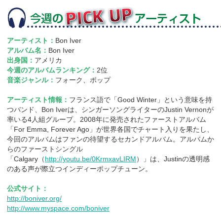
アーティスト：
Bon Iver
アルバム名：
Bon Iver
出身国：
アメリカ
今週のアルバムランキング：
2位
音楽ジャンル：
フォーク、ポップ
アーティスト情報：
フランス語で「Good Winter」という意味を持
つバンド、Bon Iverは、シンガーソングライターのJustin Vernonが
率いる4人組グループ。2008年に発売されたファーストアルバム
「For Emma, Forever Ago」が世界各国でチャート入りを果たし、
今回のアルバムはファンの待望するセカンドアルバム。アルバムか
らのファーストシングル
「Calgary（
http://youtu.be/0KrmxavLIRM
）」は、Justinの透明感
のある声が際立つインディーポップチューン。
公式サイト：
http://boniver.org/
http://www.myspace.com/boniver