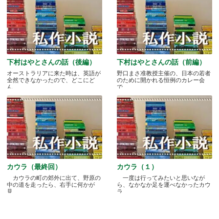
下村はやとさんの話（後編）
下村はやとさんの話（前編）
オーストラリアに来た時は、英語が
野口まさ准教授主催の、日本の若者
全然できなかったので、どこにど
のために開かれる恒例のカレー会
ん.....
で.....
カウラ（最終回）
カウラ（１）
カウラの町の郊外に出て、野原の
一度は行ってみたいと思いなが
中の道を走ったら、右手に何かが
ら、なかなか足を運べなかったカウ
見.....
ラ.....