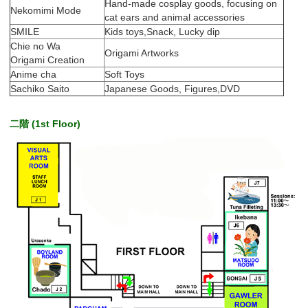
Hand-made cosplay goods, focusing on
Nekomimi Mode
cat ears and animal accessories
SMILE
Kids toys,Snack, Lucky dip
Chie no Wa
Origami Artworks
Origami Creation
Anime cha
Soft Toys
Sachiko Saito
Japanese Goods, Figures,DVD
二階 (1st Floor)