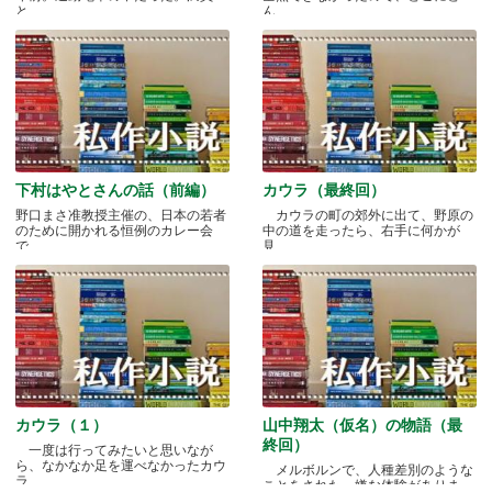
と.....
ん.....
下村はやとさんの話（前編）
カウラ（最終回）
野口まさ准教授主催の、日本の若者
カウラの町の郊外に出て、野原の
のために開かれる恒例のカレー会
中の道を走ったら、右手に何かが
で.....
見.....
カウラ（１）
山中翔太（仮名）の物語（最
終回）
一度は行ってみたいと思いなが
ら、なかなか足を運べなかったカウ
メルボルンで、人種差別のような
ラ.....
ことをされた、嫌な体験がありま