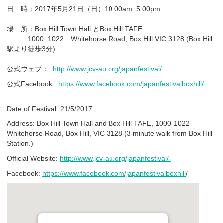
日 時：2017年5月21日（日）10:00am−5:00pm
場 所：Box Hill Town Hall とBox Hill TAFE
1000−1022 Whitehorse Road, Box Hill VIC 3128 (Box Hill
駅より徒歩3分)
公式ウェブ：
http://www.jcv-au.org/japanfestival/
公式Facebook:
https://www.facebook.com/japanfestivalboxhill/
Date of Festival: 21/5/2017
Address: Box Hill Town Hall and Box Hill TAFE, 1000-1022
Whitehorse Road, Box Hill, VIC 3128 (3 minute walk from Box Hill
Station.)
Official Website:
http://www.jcv-au.org/japanfestival/
Facebook:
https://www.facebook.com/japanfestivalboxhill
/