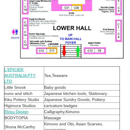
L'EPICIER
AUSTRALIA PTY
Tea,Teaware
LTD
Little Snook
Baby goods
nuno and stitch
Japanese kitchen tools, Stationary
Kiku Pottery Studio
Japanese Sundry Goods, Pottery
Higimura Studios
caricature badges
Ebisu Design
Calligraphy,Kimono
BODYTOPIA
Massage
Kimono and Obi, Asian Scarves,
Shona McCarthy
accessories