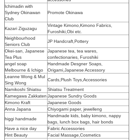
Ichimadin with
Sydney Okinawan
Promote Okinawa
Club
Vintage Kimono,Kimono Fabrics,
Kazari Ziguzagu
Furoshiki,Obi etc.
Neighbourhood
JP Handcraft,Pottery
Seniors Club
Okei-san, Japanese
Japanese tea, tea wares,
Tea Plus
confectionaries, Furoshiki
angel soap
Handmade Desgner Soaps,
Melbourne & Ichigo
Origami,Japanese Accessory
Leanne Wong & Mul
Cards,Plush Toys,Accessories
Sing Wong
Namikoshi Shiatsu
Shiatsu Treatment
Kamegawa Zakkaten
Japanese Sundry Goods
Kimono Kraft
Japanese Goods
Anna Japana
Chiyogami paper, jewelleng
Handmade kids, baby kimono, nappy
higgi handmade
bags, lunch box bags, hair bonds
Have a nice day
Fabric Accessories
Hint Beauty
Facial Massage,Cosmetics