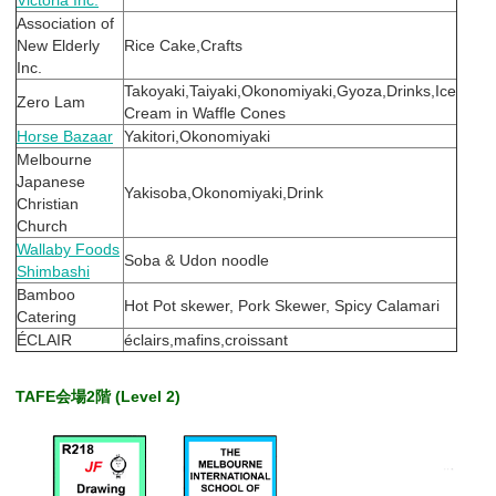
Association of
New Elderly
Rice Cake,Crafts
Inc.
Takoyaki,Taiyaki,Okonomiyaki,Gyoza,Drinks,Ice
Zero Lam
Cream in Waffle Cones
Horse Bazaar
Yakitori,Okonomiyaki
Melbourne
Japanese
Yakisoba,Okonomiyaki,Drink
Christian
Church
Wallaby Foods
Soba & Udon noodle
Shimbashi
Bamboo
Hot Pot skewer, Pork Skewer, Spicy Calamari
Catering
ÉCLAIR
éclairs,mafins,croissant
TAFE会場2階 (Level 2)