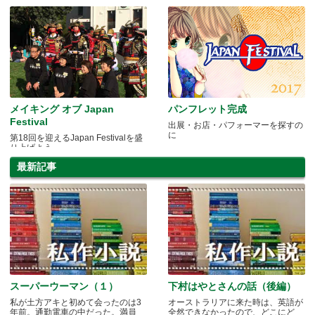
メイキング オブ Japan
パンフレット完成
Festival
出展・お店・パフォーマーを探すの
に
第18回を迎えるJapan Festivalを盛
り上げよう
最新記事
スーパーウーマン（１）
下村はやとさんの話（後編）
私が土方アキと初めて会ったのは3
オーストラリアに来た時は、英語が
年前。通勤電車の中だった。満員
全然できなかったので、どこにど