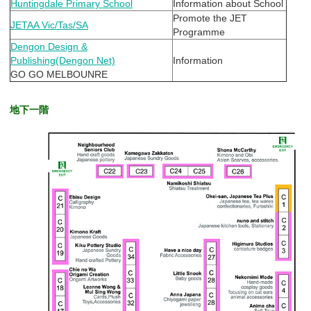
Huntingdale Primary School
Information about School
Promote the JET
JETAA Vic/Tas/SA
Programme
Dengon Design &
Publishing(Dengon Net)
Information
GO GO MELBOUNRE
地下一階