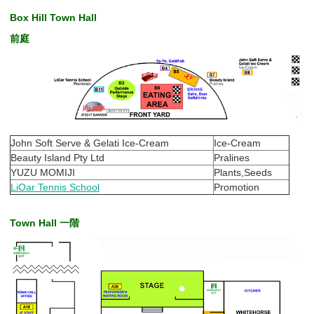
Box Hill Town Hall
前庭
John Soft Serve & Gelati Ice-Cream
Ice-Cream
Beauty Island Pty Ltd
Pralines
YUZU MOMIJI
Plants,Seeds
LiOar Tennis School
Promotion
Town Hall 一階