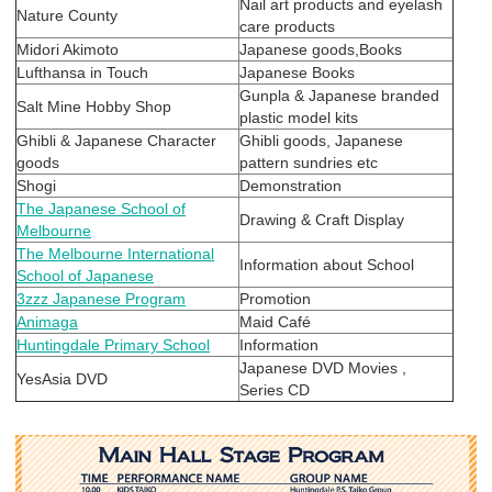
Nail art products and eyelash
Nature County
care products
Midori Akimoto
Japanese goods,Books
Lufthansa in Touch
Japanese Books
Gunpla & Japanese branded
Salt Mine Hobby Shop
plastic model kits
Ghibli & Japanese Character
Ghibli goods, Japanese
goods
pattern sundries etc
Shogi
Demonstration
The Japanese School of
Drawing & Craft Display
Melbourne
The Melbourne International
Information about School
School of Japanese
3zzz Japanese Program
Promotion
Animaga
Maid Café
Huntingdale Primary School
Information
Japanese DVD Movies ,
YesAsia DVD
Series CD