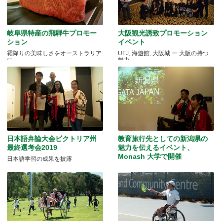
岐阜県特産の飛騨牛プロモー
大阪観光誘致プロモーション
ション
イベント
霜降りの美味しさをオーストラリア
UFJ, 海遊館, 大阪城 ー 大阪の持つ
に
魅力
日本語弁論大会ビクトリア州
教育旅行先としての新潟県の
最終選考会2019
魅力を伝えるイベント、
Monash 大学で開催
日本語学習の成果を披露
米どころでの農業とモノづくりの両
方を体験できる