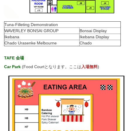
Tuna-Filleting Demonstration
WAVERLEY BONSAI GROUP
Bonsai Display
Ikebana
Ikebana Display
Chado Urasenke Melbourne
Chado
TAFE 会場
Car Park
(Food Courtとなります。ここは
入場無料
)