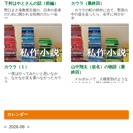
下村はやとさんの話（前編）
カウラ（最終回）
野口まさ准教授主催の、日本の若者
カウラの町の郊外に出て、野原の
のために開かれる恒例のカレー会
中の道を走ったら、右手に何かが
で.....
見.....
カウラ（１）
山中翔太（仮名）の物語（最
終回）
一度は行ってみたいと思いなが
ら、なかなか足を運べなかったカウ
メルボルンで、人種差別のような
ラ.....
ことをされた、嫌な体験がありま
す.....
カレンダー
<
2026-08
>