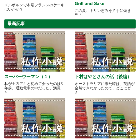
Grill and Sake
メルボルンで本場フランスのケーキ
はいかが？
この夏、キリン恵みを片手に焼き
鳥！
最新記事
スーパーウーマン（１）
下村はやとさんの話（後編）
私が土方アキと初めて会ったのは3
オーストラリアに来た時は、英語が
年前。通勤電車の中だった。満員
全然できなかったので、どこにど
と.....
ん.....