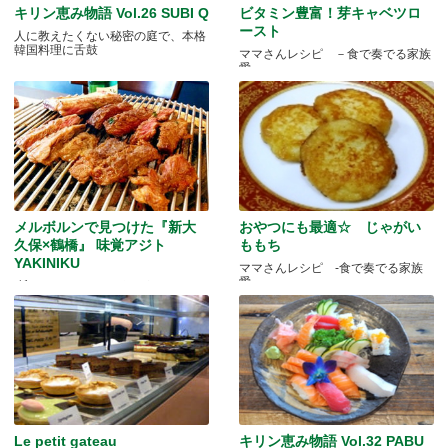
キリン恵み物語 Vol.26 SUBI Q
ビタミン豊富！芽キャベツロ
ースト
人に教えたくない秘密の庭で、本格
韓国料理に舌鼓
ママさんレシピ －食で奏でる家族
愛－
メルボルンで見つけた『新大
おやつにも最適☆ じゃがい
久保×鶴橋』 味覚アジト
ももち
YAKINIKU
ママさんレシピ -食で奏でる家族
愛-
“旨いものをくつろぎながら”
Le petit gateau
キリン恵み物語 Vol.32 PABU