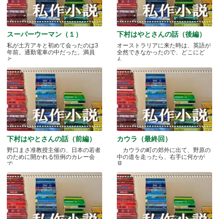
スーパーウーマン（１）
下村はやとさんの話（後編）
私が土方アキと初めて会ったのは3
オーストラリアに来た時は、英語が
年前。通勤電車の中だった。満員
全然できなかったので、どこにど
と.....
ん.....
下村はやとさんの話（前編）
カウラ（最終回）
野口まさ准教授主催の、日本の若者
カウラの町の郊外に出て、野原の
のために開かれる恒例のカレー会
中の道を走ったら、右手に何かが
で.....
見.....