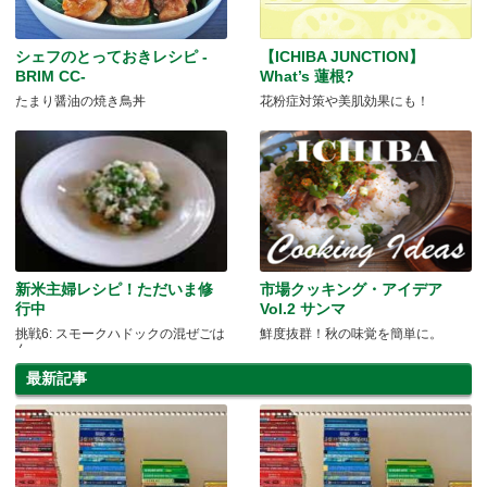
シェフのとっておきレシピ -
【ICHIBA JUNCTION】
BRIM CC-
What’s 蓮根?
たまり醤油の焼き鳥丼
花粉症対策や美肌効果にも！
新米主婦レシピ！ただいま修
市場クッキング・アイデア
行中
Vol.2 サンマ
挑戦6: スモークハドックの混ぜごは
鮮度抜群！秋の味覚を簡単に。
ん
最新記事