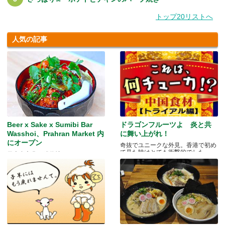
トップ20リストへ
人気の記事
Beer x Sake x Sumibi Bar
ドラゴンフルーツよ 炎と共
Wasshoi、Prahran Market 内
に舞い上がれ！
にオープン
奇抜でユニークな外見。香港で初め
て見た時はとても衝撃的でした.....
日本食文化の発信地