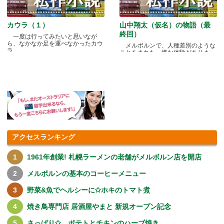
カウラ（１）
山中翔太（仮名）の物語（最
終回）
一度は行ってみたいと思いなが
ら、なかなか足を運べなかったカウ
メルボルンで、人種差別のような
ラ.....
ことをされた、嫌な体験がありま
す.....
アクセスランキング
1961年創業! 札幌ラーメンの老舗がメルボルン店を開店
メルボルンの基本のコーヒーメニュー
野菜&魚でヘルシーに✩ホキのトマト煮
焼き鳥専門店 居酒屋やまと 新規オープン記念
さっぱり✩ ポテトとチキンのハーブ焼き