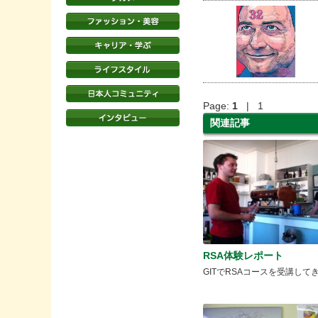
Page:
1
| 1
関連記事
RSA体験レポート
GITでRSAコースを受講して