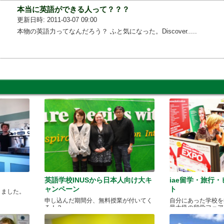
本当に英語ができる人って？？？
更新日時: 2011-03-07 09:00
本物の英語力ってなんだろう？ ふと気になった。Discover.....
英語学校INUSから日本人向け大キ
iae留学・旅行
ャンペーン
ト
きました。
申し込んだ期間分、無料授業が付いてく
自分にあった学校を
る！？
最大級の留学フェア