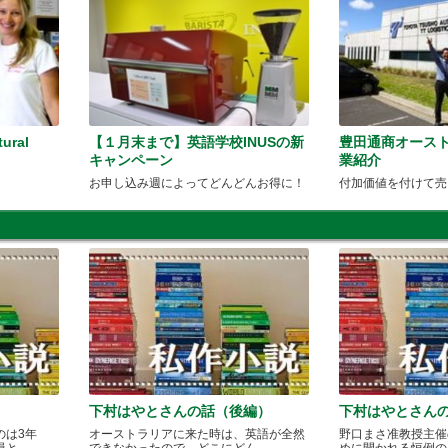
tural
【１月末まで】英語学校INUSの新
豊田通商オース
キャンペーン
業紹介
!
お申し込み週によってどんどんお得に！
付加価値を付けて売
下村はやとさんの話（後編）
下村はやとさん
のは3年
オーストラリアに来た時は、英語が全然
野口まさ准教授主催