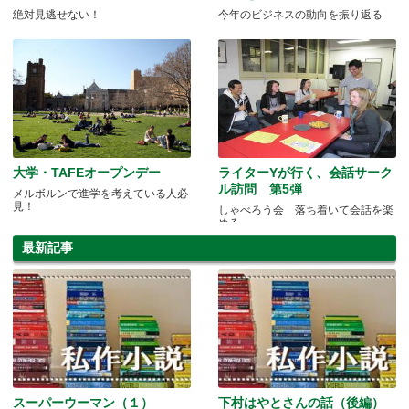
絶対見逃せない！
今年のビジネスの動向を振り返る
大学・TAFEオープンデー
ライターYが行く、会話サーク
ル訪問 第5弾
メルボルンで進学を考えている人必
見！
しゃべろう会 落ち着いて会話を楽
める
最新記事
スーパーウーマン（１）
下村はやとさんの話（後編）