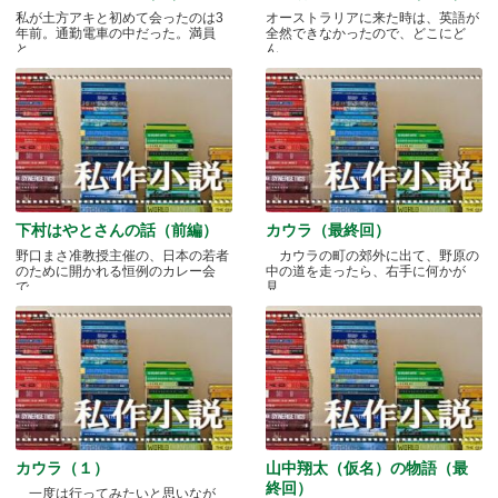
私が土方アキと初めて会ったのは3
オーストラリアに来た時は、英語が
年前。通勤電車の中だった。満員
全然できなかったので、どこにど
と.....
ん.....
下村はやとさんの話（前編）
カウラ（最終回）
野口まさ准教授主催の、日本の若者
カウラの町の郊外に出て、野原の
のために開かれる恒例のカレー会
中の道を走ったら、右手に何かが
で.....
見.....
カウラ（１）
山中翔太（仮名）の物語（最
終回）
一度は行ってみたいと思いなが