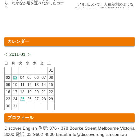
ら、なかなか足を運べなかったカウ
メルボルンで、人種差別のような
ラ.....
ことをされた、嫌な体験がありま
す.....
カレンダー
<
2011-01
>
日
月
火
水
木
金
土
01
02
03
04
05
06
07
08
09
10
11
12
13
14
15
16
17
18
19
20
21
22
23
24
25
26
27
28
29
30
31
プロフィール
Discover English 住所: 376 - 378 Bourke Street,Melbourne Victoria
3000 電話: 03-9602-4800 Email: info@discoverenglish.com.au