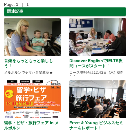
Page:
1
| 1
関連記事
音楽をもっともっと楽しも
Discover EnglishでIELTS夜
う！
間コースがスタート！
メルボルンでヤマハ音楽教室★
コース説明会は12月2日（木）6時
から
留学・ビザ・旅行フェア in メ
Ernst & Young ビジネスセミ
ルボルン
ナーをレポート！