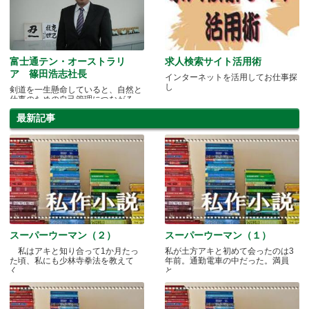
富士通テン・オーストラリ
求人検索サイト活用術
ア 篠田浩志社長
インターネットを活用してお仕事探
し
剣道を一生懸命していると、自然と
仕事のための自己管理につながる
最新記事
スーパーウーマン（２）
スーパーウーマン（１）
私はアキと知り合って1か月たっ
私が土方アキと初めて会ったのは3
た頃、私にも少林寺拳法を教えて
年前。通勤電車の中だった。満員
く.....
と.....