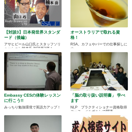
【対談3】日本発世界スタンダ
オーストラリアで取れる資
ード（後編）
格！
アサヒビール山口氏とスタッフソリ
RSA。カフェやバーでの仕事探しに
ューション楠本氏 対談第2弾！
☆
Embassy CESの体験レッスン
「脳の取り扱い説明書」 学べ
に行こう!!
ます
みっちり勉強環境で英語力アップ！
NLP プラクティショナー資格取得
コース メルボルンで開講