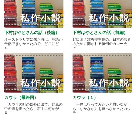
下村はやとさんの話（後編）
下村はやとさんの話（前編）
オーストラリアに来た時は、英語が
野口まさ准教授主催の、日本の若者
全然できなかったので、どこにど
のために開かれる恒例のカレー会
ん.....
で.....
カウラ（最終回）
カウラ（１）
カウラの町の郊外に出て、野原の
一度は行ってみたいと思いなが
中の道を走ったら、右手に何かが
ら、なかなか足を運べなかったカウ
見.....
ラ.....