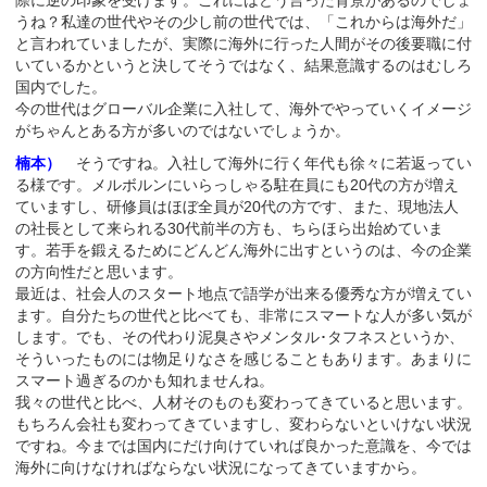
うね？私達の世代やその少し前の世代では、「これからは海外だ」
と言われていましたが、実際に海外に行った人間がその後要職に付
いているかというと決してそうではなく、結果意識するのはむしろ
国内でした。
今の世代はグローバル企業に入社して、海外でやっていくイメージ
がちゃんとある方が多いのではないでしょうか。
楠本）
そうですね。入社して海外に行く年代も徐々に若返ってい
る様です。メルボルンにいらっしゃる駐在員にも20代の方が増え
ていますし、研修員はほぼ全員が20代の方です、また、現地法人
の社長として来られる30代前半の方も、ちらほら出始めていま
す。若手を鍛えるためにどんどん海外に出すというのは、今の企業
の方向性だと思います。
最近は、社会人のスタート地点で語学が出来る優秀な方が増えてい
ます。自分たちの世代と比べても、非常にスマートな人が多い気が
します。でも、その代わり泥臭さやメンタル･タフネスというか、
そういったものには物足りなさを感じることもあります。あまりに
スマート過ぎるのかも知れませんね。
我々の世代と比べ、人材そのものも変わってきていると思います。
もちろん会社も変わってきていますし、変わらないといけない状況
ですね。今までは国内にだけ向けていれば良かった意識を、今では
海外に向けなければならない状況になってきていますから。