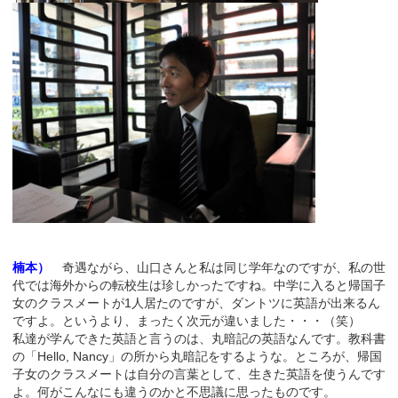
楠本）
奇遇ながら、山口さんと私は同じ学年なのですが、私の世
代では海外からの転校生は珍しかったですね。中学に入ると帰国子
女のクラスメートが1人居たのですが、ダントツに英語が出来るん
ですよ。というより、まったく次元が違いました・・・（笑）
私達が学んできた英語と言うのは、丸暗記の英語なんです。教科書
の「Hello, Nancy」の所から丸暗記をするような。ところが、帰国
子女のクラスメートは自分の言葉として、生きた英語を使うんです
よ。何がこんなにも違うのかと不思議に思ったものです。