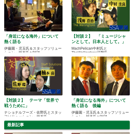
「身近になる海外」について
【対談２】 「ミュージシャ
熱く語る
ンとして。日本人として。」
伊藤園・児玉氏＆スタッフソリュー
MachPelican中村氏と
ション・楠本氏が対談
TheWellingtons浅野氏
【対談２】 テーマ「世界で
「身近になる海外」について
戦うために」
熱く語る 後編
ナショナルフーズ・佐野氏とスタッ
伊藤園・児玉氏＆スタッフソリュー
フソリューション・楠本氏
ション・楠本氏が対談
最新記事