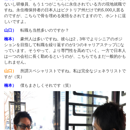
ないし研修員、もう１つがこちらに永住されている方の現地就職で
すね。永住権保持者の日本人はビクトリア州だけで約5,000人居る
のですが、こちらで骨を埋める覚悟をされてますので、ホントに逞
しいですよ。
山口）
転職も当然多いのですか？
楠本）
豪州人は多いですね。彼らは2，3年でよりシニアのポジ
ションを目指して転職を繰り返すのが1つのキャリアステップにな
っています。そうやって、より専門性を高めていく。一方で日本人
は一つの会社に長く勤めるというのが、こちらでもまだ一般的かも
しれません。
山口）
所謂スペシャリストですね。私は完全なジェネラリストで
すが（笑）
楠本）
僕もまさしくそれです（笑）