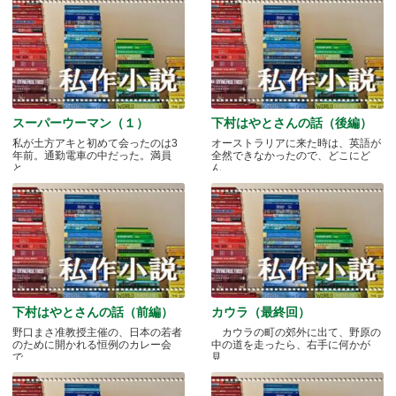
スーパーウーマン（１）
下村はやとさんの話（後編）
私が土方アキと初めて会ったのは3
オーストラリアに来た時は、英語が
年前。通勤電車の中だった。満員
全然できなかったので、どこにど
と.....
ん.....
下村はやとさんの話（前編）
カウラ（最終回）
野口まさ准教授主催の、日本の若者
カウラの町の郊外に出て、野原の
のために開かれる恒例のカレー会
中の道を走ったら、右手に何かが
で.....
見.....