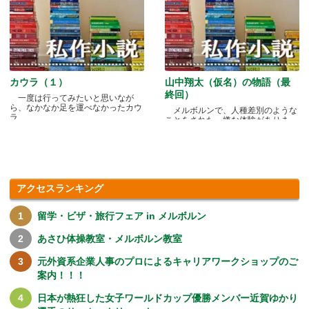
カウラ（１）
山中翔太（仮名）の物語（最
終回）
一度は行ってみたいと思いなが
ら、なかなか足を運べなかったカウ
メルボルンで、人種差別のような
ラ.....
ことをされた、嫌な体験がありま
す.....
アクセスランキング
留学・ビザ・旅行フェア in メルボルン
あさひ体操教室・メルボルン教室
元外資系企業人事のプロによるキャリアワークショップのご
案内！！！
日本が熱狂した女子ワールドカップ優勝メンバー近賀ゆかり