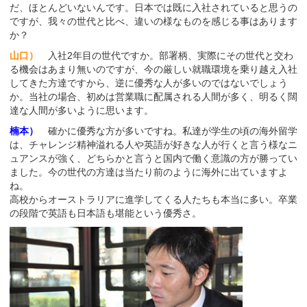
だ、ほとんどいないんです。日本では既に入社されていると思うの
ですが、我々の世代と比べ、違いの様なものを感じる事はあります
か？
山口）
入社2年目の世代ですか。部署柄、実際にその世代と交わ
る機会はあまり無いのですが、今の厳しい就職環境を乗り越え入社
してきた方達ですから、逆に優秀な人が多いのではないでしょう
か。当社の場合、初めは営業職に配属される人間が多く、明るく闊
達な人間が多いように思います。
楠本）
確かに優秀な方が多いですね。私達が学生の頃の海外留学
は、チャレンジ精神溢れる人や英語が好きな人が行くと言う様なニ
ュアンスが強く、どちらかと言うと国内で働く意識の方が勝ってい
ました。今の世代の方達は当たり前のように海外に出ていますよ
ね。
高校からオーストラリアに進学してくる人たちも本当に多い。卒業
の段階で英語も日本語も堪能という優秀さ。