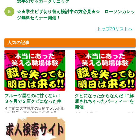
選手のサッカークリニック
☆★学生ビザ切り替え検討中の方必見★☆ ローソンカレッ
ジ無料セミナー開催！
トップ20リストへ
人気の記事
フルーツ屋なのに甘くない！
クビになったからなんだ！“解
３ヶ月で２店クビになった件
雇されちゃったパーティー”を
開催
４年前に大学就学の目的でメルボル
ンに留学。来たばかりの頃は鼻.....
海外に留学中ということもあり日本
にいる家族や友人と会う機会もな
か.....