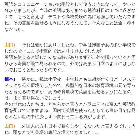
英語をコミュニケーションの手段として使うようになって、やっと
分かりましたが、当時の英語はあくまでも勉強科目の１つに過ぎな
くて、もっと言えば、テストや高校受験の為に勉強していたんです
ね。その言葉を話せるようになろうなんて、そんなことは全く考え
なかった。
山口）
それは確かにありましたね。中学は帰国子女の多い学校で
したのでそこまで衝撃的ではありませんでしたが。
英語を使えると話したくなる時がありますが、外で喋っていると周
りから奇異な眼で見られるので、外ではあまり目立つようにはしな
いでおこうと思ったものです。
楠本）
確かに。私は小学校、中学校ともに超が付くほどドメステ
ィックな公立環境でしたので、典型的な日本の教育環境の元で育っ
たと言えるのですが、あの教育環境で英語を話せるようになるの
は、まず有り得ないでしょう。
今の世代の人たちは、どちらかと言うとバラエティに富んだ英語教
育を受けていますよね。国内で英語を使ったとしても白い目では見
られない世の中に少しずつ変わっている気がします。
山口）
外国人の方も日本で暮らしやすくなったと言えるでしょう
ね。駅などでも英語の表記が増えてきましたし。