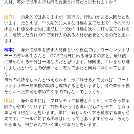
人材、海外で成果を持ち帰る要素とは何だと思われますか？
山口）
抽象的ではありますが、実行力、行動力がある人間だと思
います。たとえば、中長期的に大きな目標を立てた上で、その間の
小さな目標を小まめに達成しつつ次の目標を次々に打ち立てられる
人。連続した流れの中で実行力のある人材が必要となるのだと思い
ます。
楠本）
海外で結果を残す人材像という視点では、ワーキングホリ
デーの方や学生さんと、GCPで海外に出る研修者の方と、最終的
に求められる部分は一緒なのだと思います。帰国後、コレをやり遂
げましたというものが無いと、遊んできたと同義に取られてしま
う。
自分の足跡をちゃんと伝えられる、形に残せる人であれば、ワーキ
ングホリデー帰国後の就職も成功すると思いますし、各企業が今後
そういった方達を求めてくるのではないでしょうか。
山口）
海外進出には、フロンティア精神と言うか、ゼロから作る
能力が必要になります。前任者から引き継いだものが全て、と言う
事は有り得ないと思います。常に、新しいやり方を模索する事が必
要です。ゴールに対する手段はいくらでもありますからね。考えな
がら進み、飛び込んでいく事が大事だと思います。