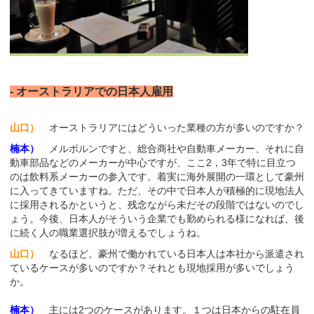
- オーストラリアでの日本人雇用
山口）
オーストラリアにはどういった業種の方が多いのですか？
楠本）
メルボルンですと、総合商社や自動車メーカー、それに自
動車部品などのメーカーが中心ですが、ここ2，3年で特に目立つ
のは飲料系メーカーの参入です。着実に海外展開の一環として豪州
に入ってきていますね。ただ、その中で日本人が積極的に現地法人
に採用されるかというと、残念ながら未だその段階ではないのでし
ょう。今後、日本人がそういう企業でも勤められる様になれば、後
に続く人の職業選択肢が増えるでしょうね。
山口）
なるほど。豪州で働かれている日本人は本社から派遣され
ているケースが多いのですか？それとも現地採用が多いでしょう
か。
楠本）
主には2つのケースがあります。１つは日本からの駐在員