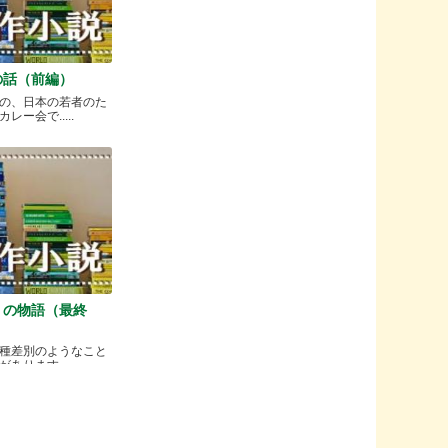
の話（前編）
の、日本の若者のた
ー会で.....
）の物語（最終
種差別のようなこと
ります.....