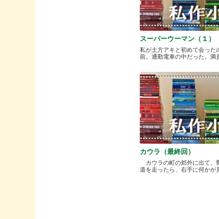
スーパーウーマン（１）
私が土方アキと初めて会った
前。通勤電車の中だった。満員と.
カウラ（最終回）
カウラの町の郊外に出て、
道を走ったら、右手に何かが見..