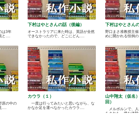
下村はやとさんの話（後編）
下村はやとさん
のは3年
オーストラリアに来た時は、英語が全然
野口まさ准教授主催
....
できなかったので、どこにどん.....
めに開かれる恒例のカレ
カウラ（１）
山中翔太（仮名
回）
野原の中の
一度は行ってみたいと思いながら、な
...
かなか足を運べなかったカウラ.....
メルボルンで、人
をされた、嫌な体験があ