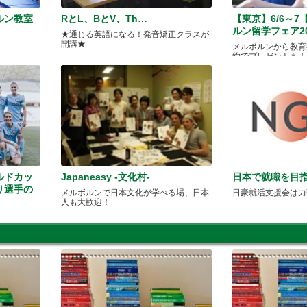
ルン教室
RとL、BとV、Th…
【東京】6/6～7
ルン留学フェア2
★通じる英語になる！発音矯正クラスが
開講★
メルボルンから教育
約でプレゼントも！
ルドカッ
Japaneasy -文化村-
日本で就職を目指
り選手の
メルボルンで日本文化が学べる場、日本
日豪就活支援会は力
人も大歓迎！
ック