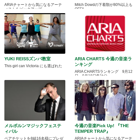
ARIAチャートから気になるアーテ
Mitch Dowdの下着類が80%以上も
ィストをピックアップ
OFF!!
YUKI REISSズンバ教室
ARIA CHARTS 今週の音楽ラ
ンキング
This girl can Victoria にも選ばれた
ARIA CHARTSランキング 9月12
日～9月18日集計分
メルボルンマジックフェステ
今週の音楽Pick Up! 『THE
ィバル
TEMPER TRAP』
ペアチケットを8組16名様にプレゼ
ARIAチャートから気になるアーテ