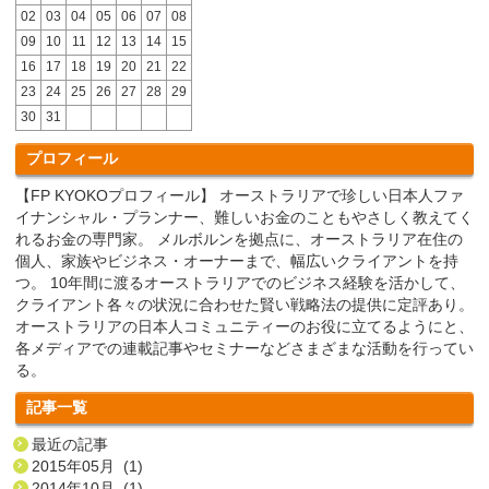
02
03
04
05
06
07
08
09
10
11
12
13
14
15
16
17
18
19
20
21
22
23
24
25
26
27
28
29
30
31
プロフィール
【FP KYOKOプロフィール】 オーストラリアで珍しい日本人ファ
イナンシャル・プランナー、難しいお金のこともやさしく教えてく
れるお金の専門家。 メルボルンを拠点に、オーストラリア在住の
個人、家族やビジネス・オーナーまで、幅広いクライアントを持
つ。 10年間に渡るオーストラリアでのビジネス経験を活かして、
クライアント各々の状況に合わせた賢い戦略法の提供に定評あり。
オーストラリアの日本人コミュニティーのお役に立てるようにと、
各メディアでの連載記事やセミナーなどさまざまな活動を行ってい
る。
記事一覧
最近の記事
2015年05月 (1)
2014年10月 (1)