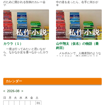
のために開かれる恒例のカレー会
中の道を走ったら、右手に何かが
で.....
見.....
カウラ（１）
山中翔太（仮名）の物語（最
終回）
一度は行ってみたいと思いなが
ら、なかなか足を運べなかったカウ
メルボルンで、人種差別のような
ラ.....
ことをされた、嫌な体験がありま
す.....
カレンダー
<
2026-08
>
日
月
火
水
木
金
土
01