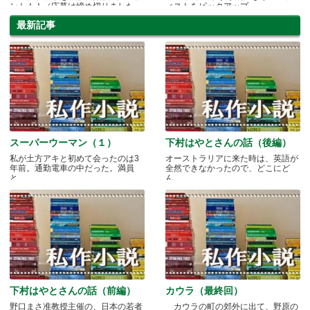
ント！！（応募は締め切りました
ィストをピックアップ
最新記事
スーパーウーマン（１）
下村はやとさんの話（後編）
私が土方アキと初めて会ったのは3
オーストラリアに来た時は、英語が
年前。通勤電車の中だった。満員
全然できなかったので、どこにど
と.....
ん.....
下村はやとさんの話（前編）
カウラ（最終回）
野口まさ准教授主催の、日本の若者
カウラの町の郊外に出て、野原の