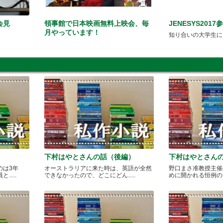
会見
領事館で日本映画無料上映会、毎
JENESYS201
月やっています！
知り合いの大学生に
下村はやとさんの話（後編）
下村はやとさん
のは3年
オーストラリアに来た時は、英語が全然
野口まさ准教授主催
....
できなかったので、どこにどん.....
めに開かれる恒例のカレ