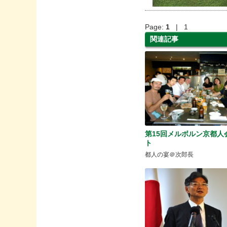
Page:
1
| 1
関連記事
第15回メルボルン京都人
ト
都人の宴＠次郎長