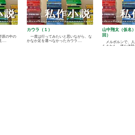
カウラ（１）
山中翔太（仮名
回）
野原の中の
一度は行ってみたいと思いながら、な
...
かなか足を運べなかったカウラ.....
メルボルンで、人
をされた、嫌な体験があ