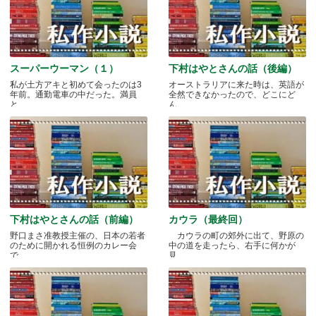
スーパーウーマン（１）
下村はやとさんの話（後編）
私が土方アキと初めて会ったのは3
オーストラリアに来た時は、英語が
年前。通勤電車の中だった。満員
全然できなかったので、どこにど
と.....
ん.....
下村はやとさんの話（前編）
カウラ（最終回）
野口まさ准教授主催の、日本の若者
カウラの町の郊外に出て、野原の
のために開かれる恒例のカレー会
中の道を走ったら、右手に何かが
で.....
見.....