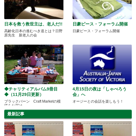
日本を救う救世主は、老人だ!!
日豪ピース・フォーラム開催
高齢化日本の進むべき道とは？日野
日豪ピース・フォーラム開催
原先生 新老人の会
◆チャリティアルバム9冊目
4月15日の夜は「しゃべろう
◆（11月29日更新）
会」へ
ブラックバーン Craft Marketの模
オージーとの会話を楽しもう！
様をお届け
最新記事