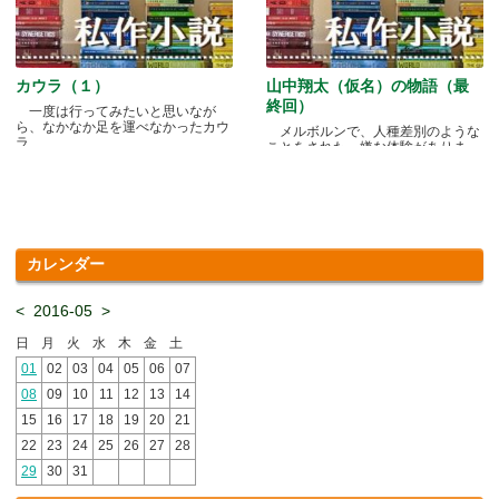
カウラ（１）
山中翔太（仮名）の物語（最
終回）
一度は行ってみたいと思いなが
ら、なかなか足を運べなかったカウ
メルボルンで、人種差別のような
ラ.....
ことをされた、嫌な体験がありま
す.....
カレンダー
<
2016-05
>
日
月
火
水
木
金
土
01
02
03
04
05
06
07
08
09
10
11
12
13
14
15
16
17
18
19
20
21
22
23
24
25
26
27
28
29
30
31