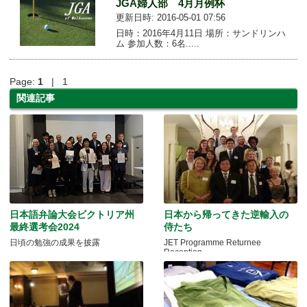
JGA婦人部 4月月例杯
更新日時: 2016-05-01 07:56
日時：2016年4月11日 場所：サンドリンハ
ム 参加人数：6名.....
Page:
1
| 1
関連記事
日本語弁論大会ビクトリア州
日本から帰ってきた逆輸入の
最終選考会2024
侍たち
日頃の勉強の成果を披露
JET Programme Returnee
Reception