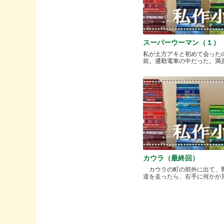
スーパーウーマン（１）
私が土方アキと初めて会った
前。通勤電車の中だった。満員と.
カウラ（最終回）
カウラの町の郊外に出て、
道を走ったら、右手に何かが見..