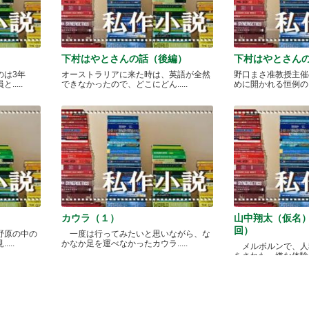
下村はやとさんの話（後編）
下村はやとさん
のは3年
オーストラリアに来た時は、英語が全然
野口まさ准教授主催
....
できなかったので、どこにどん.....
めに開かれる恒例のカレ
カウラ（１）
山中翔太（仮名
回）
野原の中の
一度は行ってみたいと思いながら、な
...
かなか足を運べなかったカウラ.....
メルボルンで、人
をされた、嫌な体験があ