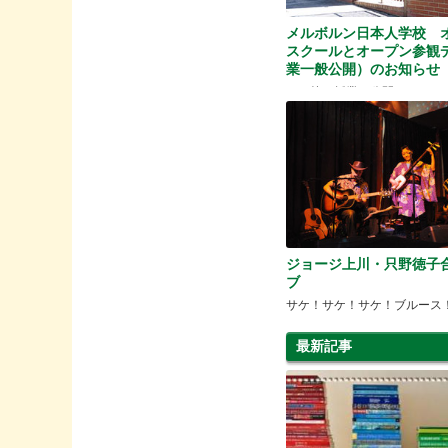
メルボルン日本人学校 
スクールとオープン参観
業一般公開）のお知らせ
メル校の授業を公開します
ジョージ上川・只野徳子
ブ
サケ！サケ！サケ！ブルース
最新記事