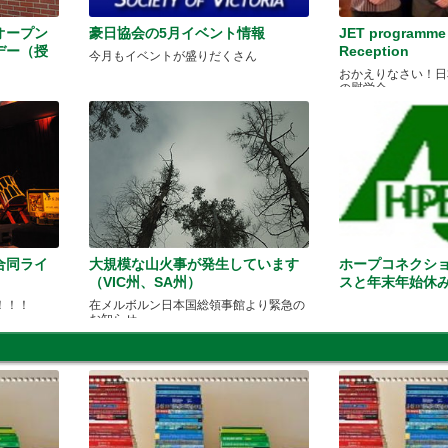
オープン
豪日協会の5月イベント情報
JET programme 
デー（授
Reception
今月もイベントが盛りだくさん
おかえりなさい！日
の慰労会
合同ライ
大規模な山火事が発生しています
ホープコネクシ
（VIC州、SA州）
スと年末年始休
！！！
在メルボルン日本国総領事館より緊急の
お知らせ