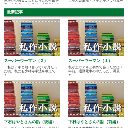
障がいのあるこどもたちとの奇跡を
日本人会主催・メルボルンで花見を
追ったドキュメンタリー上映会レポ
最新記事
スーパーウーマン（２）
スーパーウーマン（１）
私はアキと知り合って1か月たっ
私が土方アキと初めて会ったのは3
た頃、私にも少林寺拳法を教えて
年前。通勤電車の中だった。満員
く.....
と.....
下村はやとさんの話（後編）
下村はやとさんの話（前編）