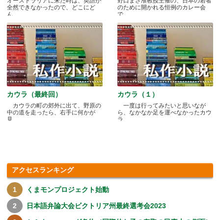
オーストラリアに来た時は、英語が
野口まさ准教授主催の、日本の若者
全然できなかったので、どこにど
のために開かれる恒例のカレー会
ん.....
で.....
カウラ（最終回）
カウラ（１）
カウラの町の郊外に出て、野原の
一度は行ってみたいと思いなが
中の道を走ったら、右手に何かが
ら、なかなか足を運べなかったカウ
見.....
ラ.....
アクセスランキング
くまモンプロジェクト始動
日本語弁論大会ビクトリア州最終選考会2023