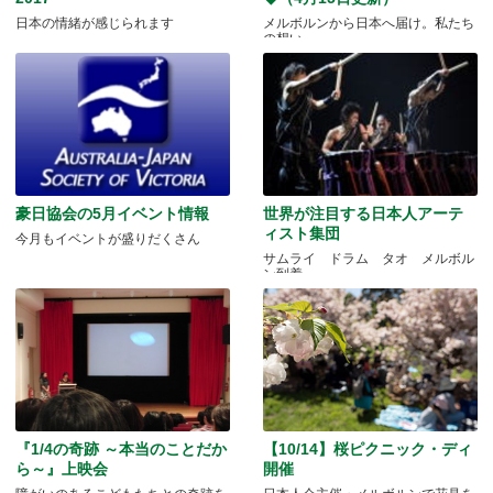
日本の情緒が感じられます
メルボルンから日本へ届け。私たち
の想い
豪日協会の5月イベント情報
世界が注目する日本人アーテ
ィスト集団
今月もイベントが盛りだくさん
サムライ ドラム タオ メルボル
ン到着
『1/4の奇跡 ～本当のことだか
【10/14】桜ピクニック・ディ
ら～』上映会
開催