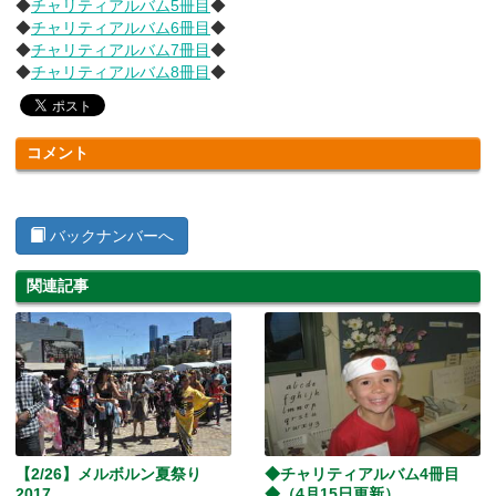
◆
チャリティアルバム5冊目
◆
◆
チャリティアルバム6冊目
◆
◆
チャリティアルバム7冊目
◆
◆
チャリティアルバム8冊目
◆
コメント
バックナンバーへ
関連記事
【2/26】メルボルン夏祭り
◆チャリティアルバム4冊目
2017
◆（4月15日更新）