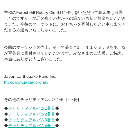
主催のForest Hill Rotary Club様に許可をいただいて募金缶も設置
したのですが、地元の多くの方からの温かい言葉と募金をいただき
ました。今後のマーケットに、おもちゃを寄付したいと申し出てく
ださる方達もいらっしゃいました。
今回のマーケットの売上、そして募金合計、＄１６３．９をあしな
が育英会に寄付させていただきます。みなさまのご支援、ご協力、
本当にありがとうございました。
Japan Earthquake Fund Inc.
http://www.japan.org.au/
その他のチャリティアルバム1冊目～8冊目
◆
チャリティアルバム1冊目
◆
◆
チャリティアルバム2冊目
◆
◆
チャリティアルバム3冊目
◆
◆
チャリティアルバム4冊目
◆