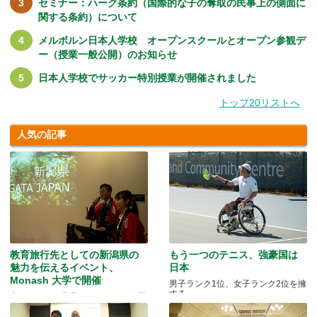
セミナー：ハーグ条約（国際的な子の奪取の民事上の側面に
関する条約）について
メルボルン日本人学校 オープンスクールとオープン参観デ
ー（授業一般公開）のお知らせ
日本人学校でサッカー特別授業が開催されました
トップ20リストへ
人気の記事
教育旅行先としての新潟県の
もう一つのテニス、強豪国は
魅力を伝えるイベント、
日本
Monash 大学で開催
男子ランク1位、女子ランク2位を擁
する
米どころでの農業とモノづくりの両
方を体験できる