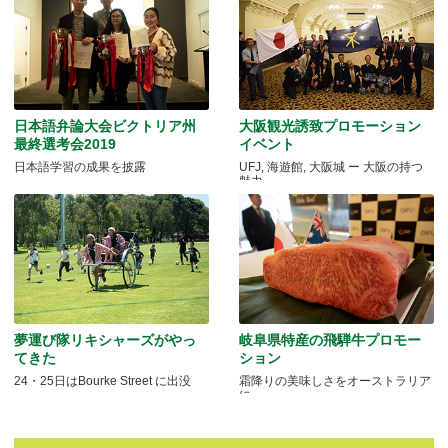
日本語弁論大会ビクトリア州
大阪観光誘致プロモーション
最終選考会2019
イベント
日本語学習の成果を披露
UFJ, 海遊館, 大阪城 ー 大阪の持つ
魅力
夢運び隊リキシャーズがやっ
岐阜県特産の飛騨牛プロモー
てきた
ション
24・25日はBourke Street に出没
霜降りの美味しさをオーストラリア
に