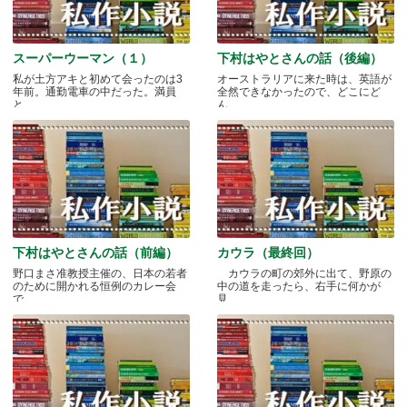
スーパーウーマン（１）
下村はやとさんの話（後編）
私が土方アキと初めて会ったのは3
オーストラリアに来た時は、英語が
年前。通勤電車の中だった。満員
全然できなかったので、どこにど
と.....
ん.....
下村はやとさんの話（前編）
カウラ（最終回）
野口まさ准教授主催の、日本の若者
カウラの町の郊外に出て、野原の
のために開かれる恒例のカレー会
中の道を走ったら、右手に何かが
で.....
見.....