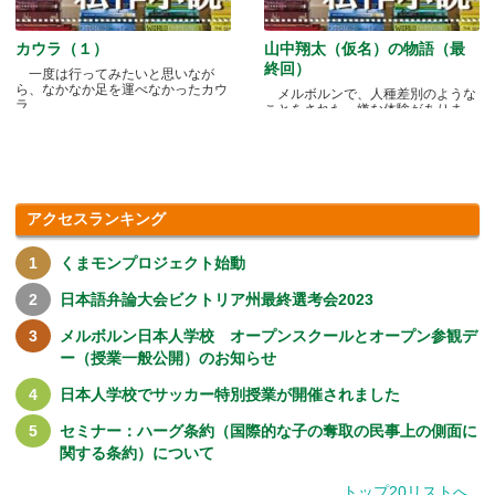
カウラ（１）
山中翔太（仮名）の物語（最
終回）
一度は行ってみたいと思いなが
ら、なかなか足を運べなかったカウ
メルボルンで、人種差別のような
ラ.....
ことをされた、嫌な体験がありま
す.....
アクセスランキング
くまモンプロジェクト始動
日本語弁論大会ビクトリア州最終選考会2023
メルボルン日本人学校 オープンスクールとオープン参観デ
ー（授業一般公開）のお知らせ
日本人学校でサッカー特別授業が開催されました
セミナー：ハーグ条約（国際的な子の奪取の民事上の側面に
関する条約）について
トップ20リストへ