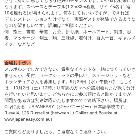
させて身近に感じてもらう絶好のチャンスです。いい宣伝効果にも
なります。スペースとテーブル(1.2mX3m程度、サイド5名ずつ計
10名座れる)が与えられます。何をしてもいいですが、できれば、
デモンストレーションだけでなく、実際ゲストが体験できるような
ものが望ましいです。詳細はご相談ください。
例：指圧、書道、華道、お茶、折り紙、ネールアート、剣道、忍
者、マッサージ、剣玉、駒、三味線、着付け、百人一首、ギャルメ
イク、などなど
会場お手伝い
メルボルンでしかできない、貴重なイベントを一緒につくっていき
ませんか。受付、ワークショップの手伝い、ステージセットなど、
ボランティアさんを募集します。9月29日（水）午後7時 もしく
は 10月2日（土）12時より有志の方々への説明会および振り分け
を行いたいと思います。どちらかにご参加頂けると助かりますが、
問題がある方は別途対応いたしますのでご連絡下さい。場所は、
Cityにある、JAPANEASY（ジャパニージー）日本語学校です。
(Level4, 126 Russell st (between Lt Collins and Bourke st
www.japaneasy.com.au)
ご質問などありましたら、ご遠慮なくご連絡下さい。