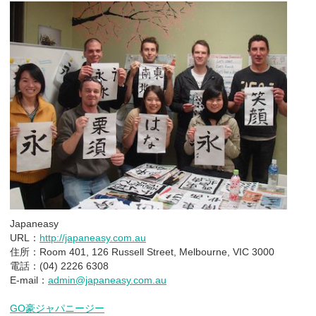
Japaneasy
URL：
http://japaneasy.com.au
住所：Room 401, 126 Russell Street, Melbourne, VIC 3000
電話：(04) 2226 6308
E-mail：
admin@japaneasy.com.au
GO豪ジャパニージー