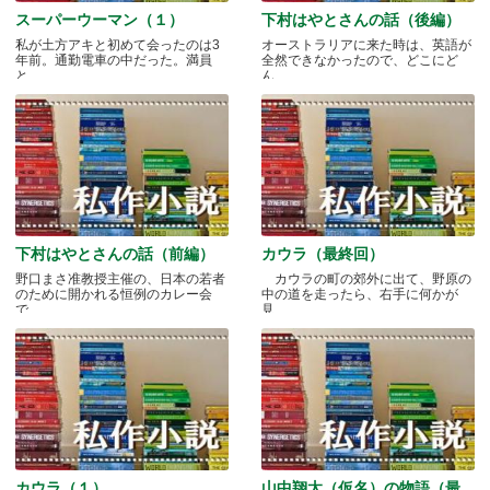
スーパーウーマン（１）
下村はやとさんの話（後編）
私が土方アキと初めて会ったのは3
オーストラリアに来た時は、英語が
年前。通勤電車の中だった。満員
全然できなかったので、どこにど
と.....
ん.....
下村はやとさんの話（前編）
カウラ（最終回）
野口まさ准教授主催の、日本の若者
カウラの町の郊外に出て、野原の
のために開かれる恒例のカレー会
中の道を走ったら、右手に何かが
で.....
見.....
カウラ（１）
山中翔太（仮名）の物語（最