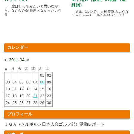
終回）
一度は行ってみたいと思いなが
ら、なかなか足を運べなかったカウ
メルボルンで、人種差別のような
ラ.....
ことをされた、嫌な体験がありま
す.....
カレンダー
<
2011-04
>
日
月
火
水
木
金
土
01
02
03
04
05
06
07
08
09
10
11
12
13
14
15
16
17
18
19
20
21
22
23
24
25
26
27
28
29
30
プロフィール
ＪＧＡ（メルボルン日本人会ゴルフ部）活動レポート