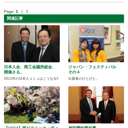
Page:
1
| 1
関連記事
日本人会、商工会議所総会、
ジャパン・フェスティバル
開催さる。
その４
2011年の日本人コミュはこうなる!!
出展者のひとびと。
【10/14】桜ピクニック・ディ
神田愛知県知事