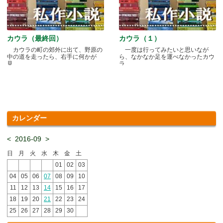
カウラ（最終回）
カウラ（１）
カウラの町の郊外に出て、野原の
一度は行ってみたいと思いなが
中の道を走ったら、右手に何かが
ら、なかなか足を運べなかったカウ
見.....
ラ.....
カレンダー
<
2016-09
>
日
月
火
水
木
金
土
01
02
03
04
05
06
07
08
09
10
11
12
13
14
15
16
17
18
19
20
21
22
23
24
25
26
27
28
29
30