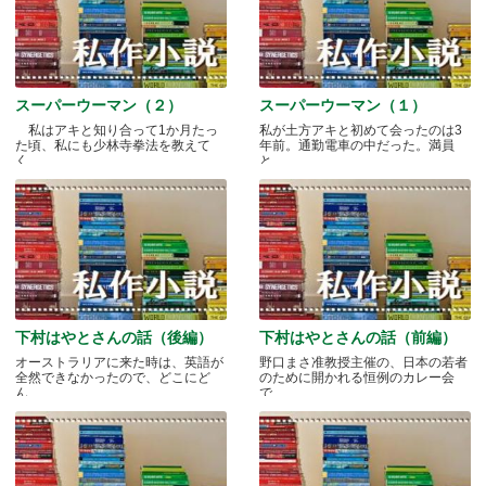
スーパーウーマン（２）
スーパーウーマン（１）
私はアキと知り合って1か月たっ
私が土方アキと初めて会ったのは3
た頃、私にも少林寺拳法を教えて
年前。通勤電車の中だった。満員
く.....
と.....
下村はやとさんの話（後編）
下村はやとさんの話（前編）
オーストラリアに来た時は、英語が
野口まさ准教授主催の、日本の若者
全然できなかったので、どこにど
のために開かれる恒例のカレー会
ん.....
で.....