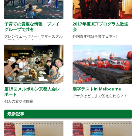
子育ての貴重な情報 プレイ
2017年度JETプログラム歓送
グループで共有
会
グレンウェーバリー・マザーズグル
外国青年招致事業で日本へ!
ープ おじゃましまーす
第15回メルボルン京都人会レ
漢字テストin Melbourne
ポート
アナタはどこまで答えられる？！
都人の宴＠次郎長
最新記事