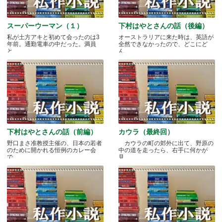
スーパーウーマン（１）
下村はやとさんの話（後編）
私が土方アキと初めて会ったのは3
オーストラリアに来た時は、英語が
年前。通勤電車の中だった。満員
全然できなかったので、どこにど
と.....
ん.....
下村はやとさんの話（前編）
カウラ（最終回）
野口まさ准教授主催の、日本の若者
カウラの町の郊外に出て、野原の
のために開かれる恒例のカレー会
中の道を走ったら、右手に何かが
で.....
見.....