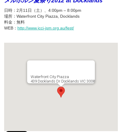
メルボルン夏祭り2012 at Docklands
日時：2月11日（土）、4:00pm – 8:00pm
場所：Waterfront City Piazza, Docklands
料金：無料
WEB：
http://www.jcci-jsm.org.au/fest/
Waterfront City Piazza
439 Docklands Dr Docklands VIC 3008