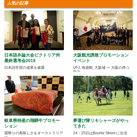
人気の記事
日本語弁論大会ビクトリア州
大阪観光誘致プロモーション
最終選考会2019
イベント
日本語学習の成果を披露
UFJ, 海遊館, 大阪城 ー 大阪の持つ
魅力
岐阜県特産の飛騨牛プロモー
夢運び隊リキシャーズがやっ
ション
てきた
霜降りの美味しさをオーストラリア
24・25日はBourke Street に出没