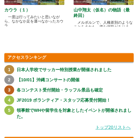
カウラ（１）
山中翔太（仮名）の物語（最
終回）
一度は行ってみたいと思いなが
ら、なかなか足を運べなかったカウ
メルボルンで、人種差別のような
ラ.....
ことをされた、嫌な体験がありま
す.....
アクセスランキング
日本人学校でサッカー特別授業が開催されました
【10/01】沖縄コンサートの開催
各コンテスト受付開始・ラッフル景品も確定
JF2019 ボランティア・スタッフ応募受付開始！
領事館でWHや留学生を対象としたイベントが開催されまし
た。
トップ20リストへ