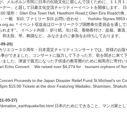
が、メルボルン市民に日本の伝統文化に親しんで頂くために、１１月１
ーデー」と題して日豪文化交流チャリティーイベントを開催します。 
 場所： Glen Eira Town Hall, Hawthorn RoadとGlen Eira Roadの角、C
場料： 一般 $10, ファミリー $15 お問い合わせ： Yoshiko Stynes 9853 404
ygleneira.org.au ＊イベント収益金はロータリークラブ国際奉仕委員会を
られます”。 イベント内容： 折り紙、生け花、着物着付け、盆栽、書道
、和太鼓、琴、舞踊など。 みなさまのご参加をお待ちしております。
09-20)
カリエコー３０周年・日本震災チャリティコンサートでは、皆様のお陰
をする事ができました。コンサートに協力して下さった方、歌を聞きに来て
いました。津波で孤児になった子供達の教育費のために相馬市に寄付いたし
kari Echo Concert. We raised over $4,274 for tsunami orphans of Som
oncert Proceeds to the Japan Disaster Relief Fund St Michael's on Co
5pm $15.00 Tickets at the door Featuring Wadaiko, Shamisen, Shakuh
11-03-27)
oo.ne.jp/donation_earthquake/list.html 日本のためにできること。マ