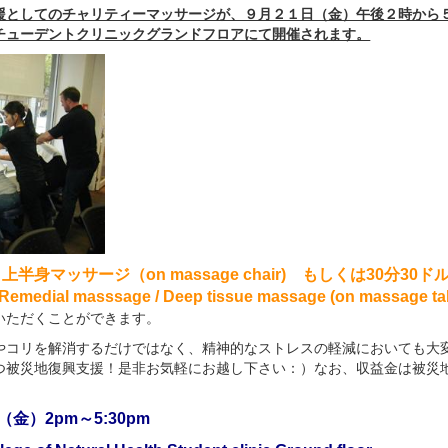
援としてのチャリティーマッサージが、９月２１日（金）午後２時から
チューデントクリニックグランドフロアにて開催されます。
半身マッサージ（on massage chair) もしくは30分30ドルの
 Remedial masssage / Deep tissue massage (on massage ta
いただくことができます。
やコリを解消するだけではなく、精神的なストレスの軽減においても大
つ被災地復興支援！是非お気軽にお越し下さい：）なお、収益金は被災
（金）2pm～5:30pm