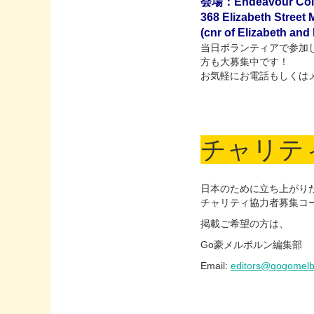
会場：Endeavour Colleg
368 Elizabeth Street
(cnr of Elizabeth and
当日ボランティアで参加
方も大募集中です！
お気軽にお電話もしくはメッセー
チャリテ
日本のために立ち上がり
チャリティ協力者募集コ
掲載ご希望の方は、
Go豪メルボルン編集部
Email:
editors@gogomel