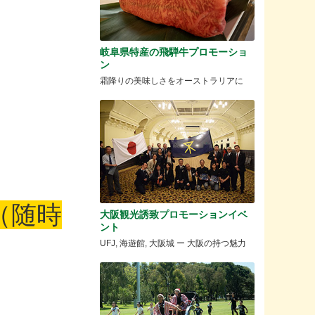
岐阜県特産の飛騨牛プロモーショ
ン
霜降りの美味しさをオーストラリアに
（随時
大阪観光誘致プロモーションイベ
ント
UFJ, 海遊館, 大阪城 ー 大阪の持つ魅力