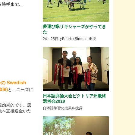
５時半まで、
夢運び隊リキシャーズがやってき
た
24・25日はBourke Street に出没
 Swedish
ble)
と、ニーズに
日本語弁論大会ビクトリア州最終
選考会2019
変効果的です。疲
日本語学習の成果を披露
地へ直接送金いた