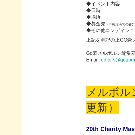
◆イベント内容
◆日時
◆場所
◆募金先
（※確定済での告
◆その他コンディショ
上記を明記の上GO豪
Go豪メルボルン編集
Email:
editors@gogom
メルボル
更新）
20th Charity Mas