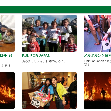
目◆（9
RUN FOR JAPAN
メルボルンと日
走るチャリティ。日本のために。
Link For Japa
新！
をお届け