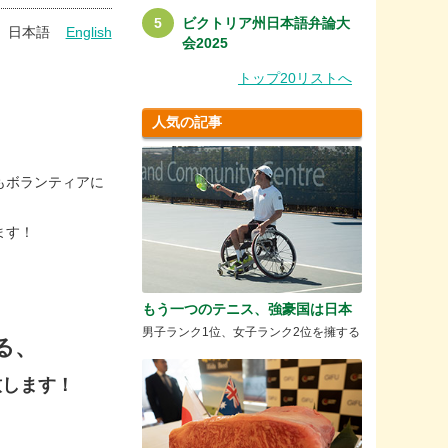
ビクトリア州日本語弁論大
日本語
English
会2025
トップ20リストへ
人気の記事
もボランティアに
ます！
もう一つのテニス、強豪国は日本
男子ランク1位、女子ランク2位を擁する
る、
致します！