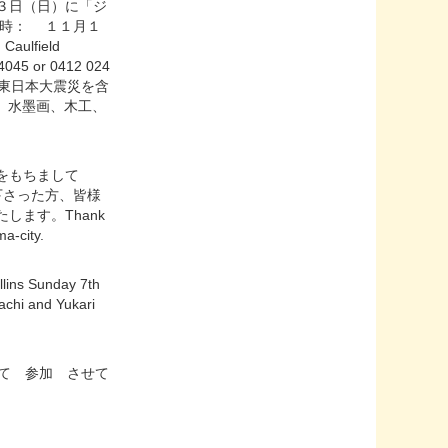
３日（日）に「ジ
日時： １１月１
aulfield
5 or 0412 024
通して東日本大震災を含
、水墨画、木工、
をもちまして
下さった方、皆様
ます。Thank
a-city.
llins Sunday 7th
achi and Yukari
ンガ家として 参加 させて