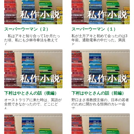
スーパーウーマン（２）
スーパーウーマン（１）
私はアキと知り合って1か月たっ
私が土方アキと初めて会ったのは3
た頃、私にも少林寺拳法を教えて
年前。通勤電車の中だった。満員
く.....
と.....
下村はやとさんの話（後編）
下村はやとさんの話（前編）
オーストラリアに来た時は、英語が
野口まさ准教授主催の、日本の若者
全然できなかったので、どこにど
のために開かれる恒例のカレー会
ん.....
で.....