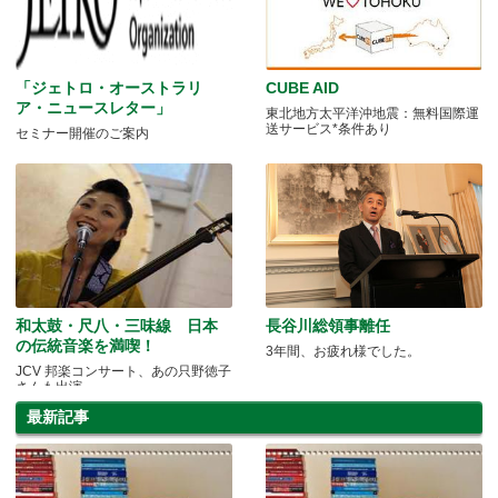
「ジェトロ・オーストラリ
CUBE AID
ア・ニュースレター」
東北地方太平洋沖地震：無料国際運
送サービス*条件あり
セミナー開催のご案内
和太鼓・尺八・三味線 日本
長谷川総領事離任
の伝統音楽を満喫！
3年間、お疲れ様でした。
JCV 邦楽コンサート、あの只野徳子
さんも出演
最新記事