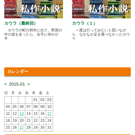
カウラ（最終回）
カウラ（１）
カウラの町の郊外に出て、野原の
一度は行ってみたいと思いなが
中の道を走ったら、右手に何かが
ら、なかなか足を運べなかったカウ
見.....
ラ.....
カレンダー
<
2015-01
>
日
月
火
水
木
金
土
01
02
03
04
05
06
07
08
09
10
11
12
13
14
15
16
17
18
19
20
21
22
23
24
25
26
27
28
29
30
31