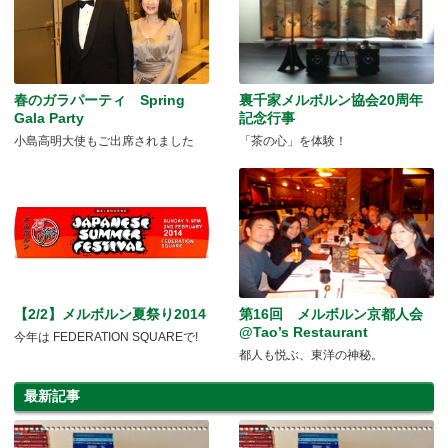
春のガラパーティ Spring
裏千家メルボルン協会20周年
Gala Party
記念行事
小島高明大使もご出席されました
「茶の心」を体験！
【2/2】メルボルン夏祭り2014
第16回 メルボルン京都人会
@Tao’s Restaurant
今年は FEDERATION SQUAREで!
都人も悦ぶ、東洋の神秘。
最新記事