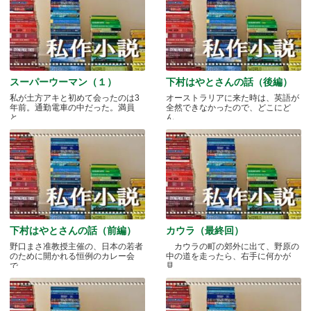
スーパーウーマン（１）
下村はやとさんの話（後編）
私が土方アキと初めて会ったのは3
オーストラリアに来た時は、英語が
年前。通勤電車の中だった。満員
全然できなかったので、どこにど
と.....
ん.....
下村はやとさんの話（前編）
カウラ（最終回）
野口まさ准教授主催の、日本の若者
カウラの町の郊外に出て、野原の
のために開かれる恒例のカレー会
中の道を走ったら、右手に何かが
で.....
見.....