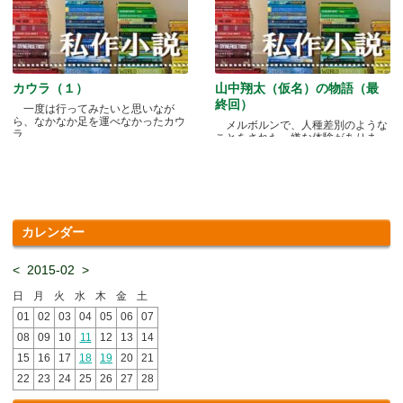
カウラ（１）
山中翔太（仮名）の物語（最
終回）
一度は行ってみたいと思いなが
ら、なかなか足を運べなかったカウ
メルボルンで、人種差別のような
ラ.....
ことをされた、嫌な体験がありま
す.....
カレンダー
<
2015-02
>
日
月
火
水
木
金
土
01
02
03
04
05
06
07
08
09
10
11
12
13
14
15
16
17
18
19
20
21
22
23
24
25
26
27
28