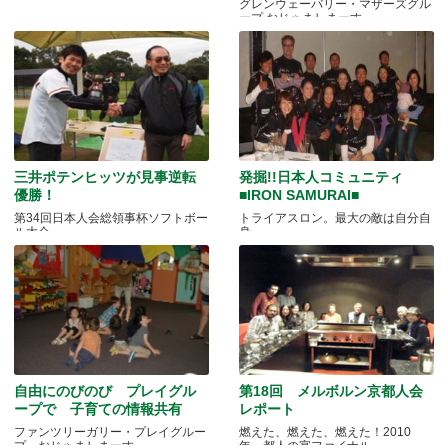
グレンウェーバリー・マザーズグル
ープ おじゃましまーす
三井ポテンヒッツが見事逆転
発掘!!日本人コミュニティ
優勝！
■IRON SAMURAI■
第34回日本人会総領事杯ソフトボー
トライアスロン。最大の敵は自分自
ル大会
身
自由にのびのび プレイグル
第18回 メルボルン京都人会
ープで 子育ての情報共有
レポート
ファンツリーガリー・プレイグルー
燃えた、燃えた、燃えた！2010
プ おじゃましまーす
年、都人の宴ファイナル。