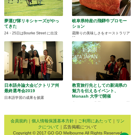
夢運び隊リキシャーズがやっ
岐阜県特産の飛騨牛プロモー
てきた
ション
24・25日はBourke Street に出没
霜降りの美味しさをオーストラリア
に
日本語弁論大会ビクトリア州
教育旅行先としての新潟県の
最終選考会2019
魅力を伝えるイベント、
Monash 大学で開催
日本語学習の成果を披露
米どころでの農業とモノづくりの両
方を体験できる
会員規約
｜
個人情報保護基本方針
｜
ご利用にあたって
｜
リン
クについて
｜広告掲載について
Copyright © 2017 GO GO Melbourne All Rights Reserved