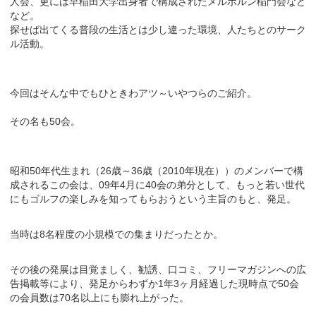
人会、更には早稲田大学出身者で構成されたメルボルン稲門会など
など。
探せば出てくる普段の生活とは少し違った環境、人たちとのサーク
ル活動。
今回はそんな中でもひときわアツ～いやつらのご紹介。
その名も50会。
昭和50年代生まれ（26歳～36歳（2010年現在））のメンバーで構
成されるこの会は、09年4月に40会の弟分として、もっと若い世代
にもゴルフの楽しみを知ってもらおうという主旨のもと、発足。
当時は8名程度の小規模での集まりだったとか。
その後の発展は目覚ましく、勧誘、口コミ、フリーマガジンへの広
告掲載等により、発足からわずか1年3ヶ月経過した現時点で50会
の会員数は70名以上にも膨れ上がった。