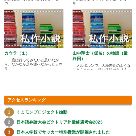
で.....
見.....
カウラ（１）
山中翔太（仮名）の物語（最
終回）
一度は行ってみたいと思いなが
ら、なかなか足を運べなかったカウ
メルボルンで、人種差別のような
ラ.....
ことをされた、嫌な体験がありま
す.....
アクセスランキング
くまモンプロジェクト始動
日本語弁論大会ビクトリア州最終選考会2023
日本人学校でサッカー特別授業が開催されました