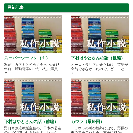
最新記事
スーパーウーマン（１）
下村はやとさんの話（後編）
私が土方アキと初めて会ったのは3
オーストラリアに来た時は、英語が
年前。通勤電車の中だった。満員
全然できなかったので、どこにど
と.....
ん.....
下村はやとさんの話（前編）
カウラ（最終回）
野口まさ准教授主催の、日本の若者
カウラの町の郊外に出て、野原の
のために開かれる恒例のカレー会
中の道を走ったら、右手に何かが