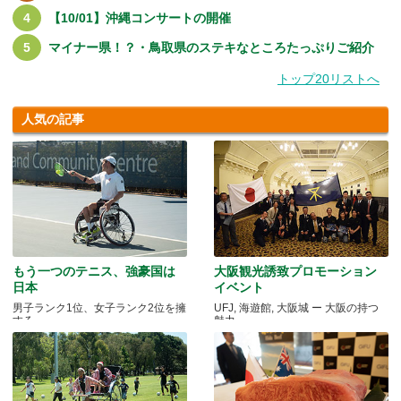
【10/01】沖縄コンサートの開催
マイナー県！？・鳥取県のステキなところたっぷりご紹介
トップ20リストへ
人気の記事
もう一つのテニス、強豪国は
大阪観光誘致プロモーション
日本
イベント
男子ランク1位、女子ランク2位を擁
UFJ, 海遊館, 大阪城 ー 大阪の持つ
する
魅力