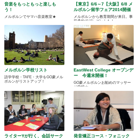
音楽をもっともっと楽しも
【東京】6/6～7【大阪】6/8 メ
う！
ルボルン留学フェア2014開催
メルボルンでヤマハ音楽教室★
メルボルンから教育期間が来日。事
前予約でプレゼントも！
メルボルン学校リスト
EastWest College オープンデ
ー 今週末開催！
語学学校・TAFE・大学をGO豪メル
ボルンがリストアップ！
GO豪メルボルンお勧めのマッサー
ジ学校☆
ライターYが行く、会話サーク
発音矯正コース・フォニック