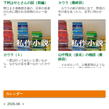
下村はやとさんの話（前編）
カウラ（最終回）
野口まさ准教授主催の、日本の若者
カウラの町の郊外に出て、野原の
のために開かれる恒例のカレー会
中の道を走ったら、右手に何かが
で.....
見.....
カウラ（１）
山中翔太（仮名）の物語（最
終回）
一度は行ってみたいと思いなが
ら、なかなか足を運べなかったカウ
メルボルンで、人種差別のような
ラ.....
ことをされた、嫌な体験がありま
す.....
カレンダー
<
2026-06
>