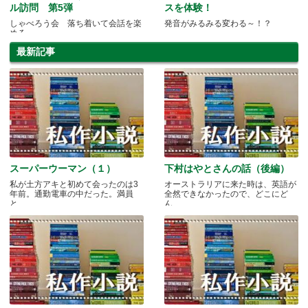
ル訪問 第5弾
スを体験！
しゃべろう会 落ち着いて会話を楽
発音がみるみる変わる～！？
める
最新記事
スーパーウーマン（１）
下村はやとさんの話（後編）
私が土方アキと初めて会ったのは3
オーストラリアに来た時は、英語が
年前。通勤電車の中だった。満員
全然できなかったので、どこにど
と.....
ん.....