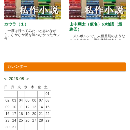
カウラ（１）
山中翔太（仮名）の物語（最
終回）
一度は行ってみたいと思いなが
ら、なかなか足を運べなかったカウ
メルボルンで、人種差別のような
ラ.....
ことをされた、嫌な体験がありま
す.....
カレンダー
<
2026-08
>
日
月
火
水
木
金
土
01
02
03
04
05
06
07
08
09
10
11
12
13
14
15
16
17
18
19
20
21
22
23
24
25
26
27
28
29
30
31