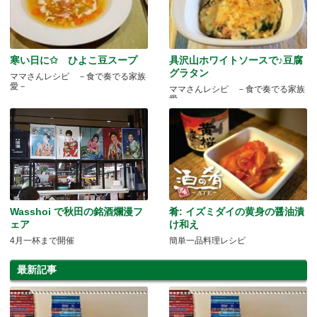
寒い日に✩ ひよこ豆スープ
具沢山ホワイトソースで♪豆腐
グラタン
ママさんレシピ －食で奏でる家族
愛－
ママさんレシピ －食で奏でる家族
愛－
Wasshoi で秋田の銘酒爛漫フ
肴: イズミダイの黄身の醤油漬
ェア
け和え
4月一杯まで開催
簡単一品料理レシピ
最新記事