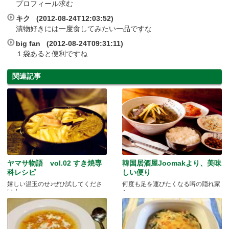
プロフィール求む
キク (2012-08-24T12:03:52)
漬物好きには一度食してみたい一品ですな
big fan (2012-08-24T09:31:11)
１袋あると便利ですね
関連記事
ヤマサ物語 vol.02 すき焼専
韓国居酒屋Joomakより、美味
科レシピ
しい便り
嬉しい温玉のせ♪ぜひ試してくださ
何度も足を運びたくなる噂の隠れ家
い！
へ