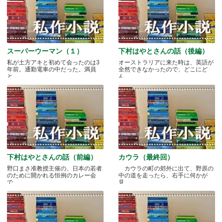
スーパーウーマン（１）
下村はやとさんの話（後編）
私が土方アキと初めて会ったのは3
オーストラリアに来た時は、英語が
年前。通勤電車の中だった。満員
全然できなかったので、どこにど
と.....
ん.....
下村はやとさんの話（前編）
カウラ（最終回）
野口まさ准教授主催の、日本の若者
カウラの町の郊外に出て、野原の
のために開かれる恒例のカレー会
中の道を走ったら、右手に何かが
で.....
見.....