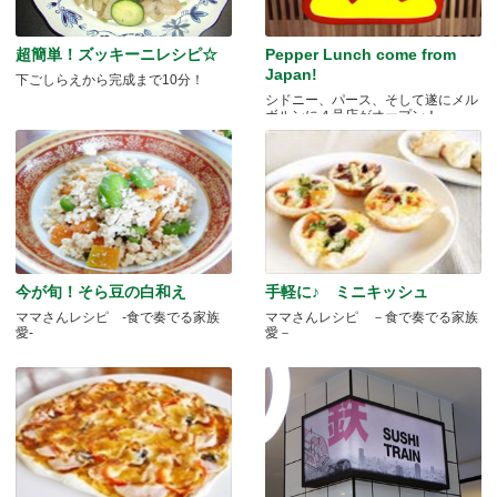
超簡単！ズッキーニレシピ☆
Pepper Lunch come from
Japan!
下ごしらえから完成まで10分！
シドニー、パース、そして遂にメル
ボルンに４号店がオープン！
今が旬！そら豆の白和え
手軽に♪ ミニキッシュ
ママさんレシピ -食で奏でる家族
ママさんレシピ －食で奏でる家族
愛-
愛－