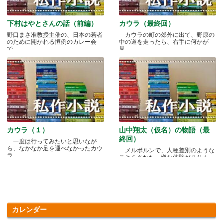
下村はやとさんの話（前編）
カウラ（最終回）
野口まさ准教授主催の、日本の若者
カウラの町の郊外に出て、野原の
のために開かれる恒例のカレー会
中の道を走ったら、右手に何かが
で.....
見.....
カウラ（１）
山中翔太（仮名）の物語（最
終回）
一度は行ってみたいと思いなが
ら、なかなか足を運べなかったカウ
メルボルンで、人種差別のような
ラ.....
ことをされた、嫌な体験がありま
す.....
カレンダー