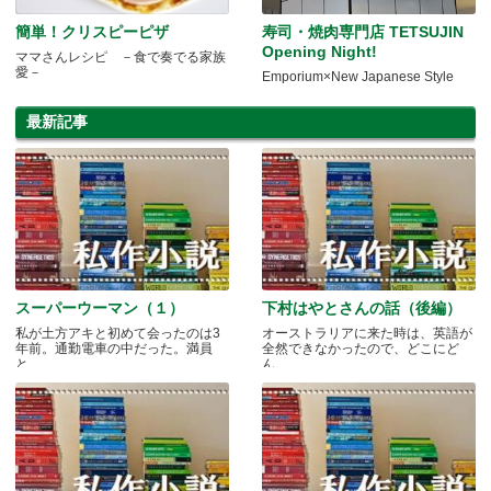
簡単！クリスピーピザ
寿司・焼肉専門店 TETSUJIN
Opening Night!
ママさんレシピ －食で奏でる家族
愛－
Emporium×New Japanese Style
最新記事
スーパーウーマン（１）
下村はやとさんの話（後編）
私が土方アキと初めて会ったのは3
オーストラリアに来た時は、英語が
年前。通勤電車の中だった。満員
全然できなかったので、どこにど
と.....
ん.....